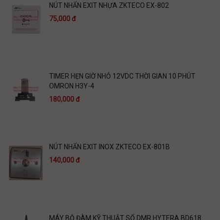
NÚT NHẤN EXIT NHỰA ZKTECO EX-802
75,000 đ
TIMER HẸN GIỜ NHỎ 12VDC THỜI GIAN 10 PHÚT
OMRON H3Y-4
180,000 đ
NÚT NHẤN EXIT INOX ZKTECO EX-801B
140,000 đ
MÁY BỘ ĐÀM KỸ THUẬT SỐ DMR HYTERA BD618