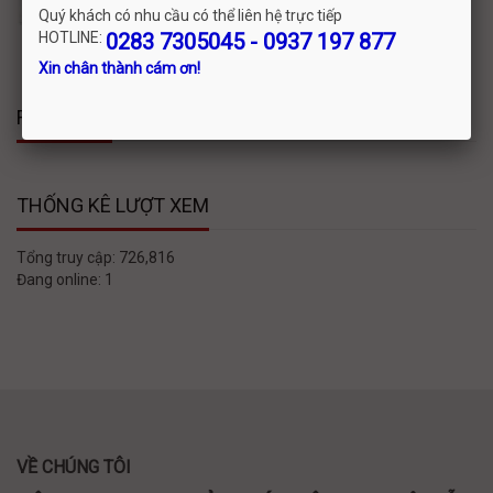
Liên hệ
Quý khách có nhu cầu có thể liên hệ trực tiếp
HOTLINE:
0283 7305045 - 0937 197 877
Xin chân thành cám ơn!
FACEBOOK
THỐNG KÊ LƯỢT XEM
Tổng truy cập:
726,816
Đang online:
1
VỀ CHÚNG TÔI