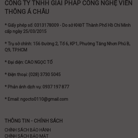
CÔNG TY TNHH GIẢI PHÁP CÔNG NGHỆ VIỄN
THÔNG Á CHÂU
* Giấy phép số: 0313178009 - Do sở KHĐT Thành Phố Hồ Chí Minh
cấp ngày 25/03/2015
* Trụ sở chính: 156 Đường 2, Tổ 6, KP1, Phường Tăng Nhơn Phú B,
Q9, TP.HCM
* Đại diện: CAO NGỌC TỐ
* Điện thoại: (028) 3730 5045
* Phản ánh dịch vụ: 0937 197 877
* Email: ngocto0110@gmail.com
THÔNG TIN - CHÍNH SÁCH
CHÍNH SÁCH BẢO HÀNH
CHÍNH SÁCH BẢO MẬT