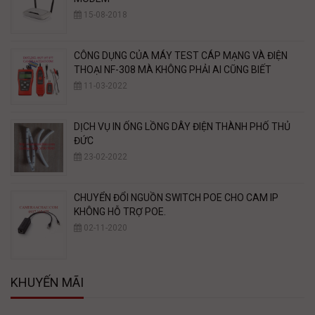
15-08-2018
CÔNG DỤNG CỦA MÁY TEST CÁP MẠNG VÀ ĐIỆN
THOẠI NF-308 MÀ KHÔNG PHẢI AI CŨNG BIẾT
11-03-2022
DỊCH VỤ IN ỐNG LỒNG DÂY ĐIỆN THÀNH PHỐ THỦ
ĐỨC
23-02-2022
CHUYỂN ĐỔI NGUỒN SWITCH POE CHO CAM IP
KHÔNG HỖ TRỢ POE.
02-11-2020
KHUYẾN MÃI