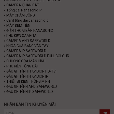
»
KHÓA TỪ - EXIT - EMER - ĐỌC THẺ
»
CAMERA QUAN SÁT
»
Tổng đài Panasonic IP
»
MÁY CHẤM CÔNG
»
Card tổng đài panasonic ip
»
MÁY ĐẾM TIỀN
»
ĐIỆN THOẠI BÀN PANASONIC
»
PHỤ KIỆN CAMERA
»
CAMERA AHD SAFEWORLD
»
KHÓA CỦA BẰNG VÂN TAY
»
CAMERA IP SAFEWORLD
»
CAMERA IP SAFEWORLD FULL COLOUR
»
CHUÔNG CỬA MÀN HÌNH
»
PHỤ KIỆN TỔNG ĐÀI
»
ĐẦU GHI HÌNH HIKVISION HD-TVI
»
ĐẦU GHI HÌNH HIKVISION IP
»
THIẾT BỊ ĐIỆN THÔNG MINH
»
ĐẦU GHI HÌNH AHD SAFEWORLD
»
ĐẦU GHI HÌNH IP SAFEWORLD
NHẬN BẢN TIN KHUYẾN MÃI
OK