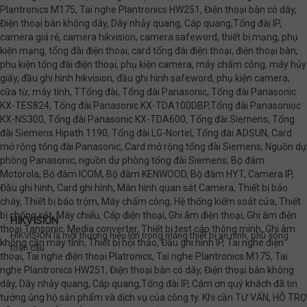
Plantronics M175, Tai nghe Plantronics HW251, Điện thoại bàn có dây,
Điện thoại bàn không dây, Dây nhảy quang, Cáp quang,Tổng đài IP,
camera giá rẻ, camera hikvision, camera safeword, thiết bị mạng, phụ
kiện mạng, tổng đài điện thoại, card tổng đài điện thoại, điện thoại bàn,
phụ kiện tổng đài điện thoại, phụ kiện camera, máy chấm công, máy hủy
giấy, đầu ghi hình hikvision, đầu ghi hình safeword, phụ kiện camera,
cữa từ, máy tính, TTổng đài, Tổng đài Panasonic, Tổng đài Panasonic
KX-TES824, Tổng đài Panasonic KX-TDA100DBP,Tổng đài Panasonioc
KX-NS300, Tổng đài Panasonic KX-TDA600, Tổng đài Siemens, Tổng
đài Siemens Hipath 1190, Tổng đài LG-Nortel, Tổng đài ADSUN, Card
mở rộng tổng đài Panasonic, Card mở rộng tổng đài Siemens, Nguồn dự
phòng Panasonic, nguồn dự phòng tổng đài Siemens, Bộ đàm
Motorola, Bộ đàm ICOM, Bộ đàm KENWOOD, Bộ đàm HYT, Camera IP,
Đầu ghi hình, Card ghi hình, Màn hình quan sát Camera, Thiết bị báo
cháy, Thiết bị báo trộm, Máy chấm công, Hệ thống kiểm soát cửa, Thiết
bị chống sét, Máy chiếu, Cáp điện thoại, Ghi âm điện thoại, Ghi âm điện
HIKVISION
thoại Tansonic, Media converter, Thiết bị test cáp thông minh, Ghi âm
HIKVISION là một thương hiệu lớn trong mảng thiết bị an ninh, phủ sóng
không cần máy tính, Thiết bị hội thảo, Đầu ghi hình IP, Tai nghe điện
toàn cầu.
thoại, Tai nghe điện thoại Platronics, Tai nghe Plantronics M175, Tai
nghe Plantronics HW251, Điện thoại bàn có dây, Điện thoại bàn không
dây, Dây nhảy quang, Cáp quang,Tổng đài IP, Cám ơn quý khách đã tin
tưởng ủng hộ sản phẩm và dịch vụ của công ty. Khi cần TƯ VẤN, HỖ TRỢ