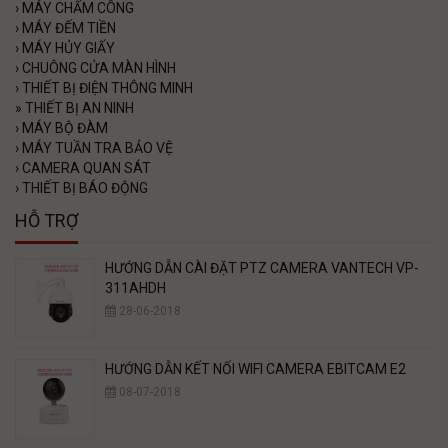
›
MÁY CHẤM CÔNG
›
MÁY ĐẾM TIỀN
›
MÁY HỦY GIẤY
›
CHUÔNG CỬA MÀN HÌNH
›
THIẾT BỊ ĐIỆN THÔNG MINH
»
THIẾT BỊ AN NINH
›
MÁY BỘ ĐÀM
›
MÁY TUẦN TRA BẢO VỆ
›
CAMERA QUAN SÁT
›
THIẾT BỊ BÁO ĐỘNG
HỖ TRỢ
HƯỚNG DẪN CÀI ĐẶT PTZ CAMERA VANTECH VP-
311AHDH
28-06-2018
HƯỚNG DẪN KẾT NỐI WIFI CAMERA EBITCAM E2
08-07-2018