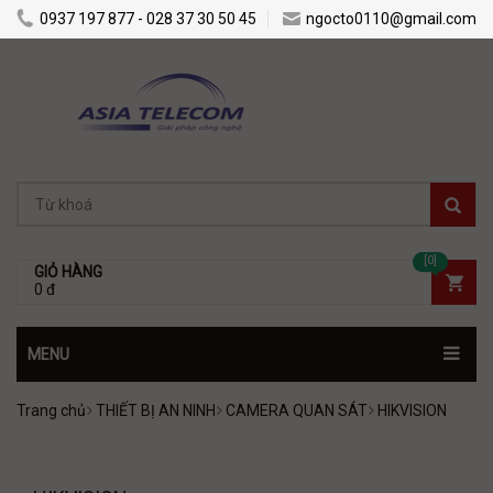
0937 197 877 - 028 37 30 50 45
ngocto0110@gmail.com
[0]
GIỎ HÀNG
0 đ
MENU
Trang chủ
THIẾT BỊ AN NINH
CAMERA QUAN SÁT
HIKVISION