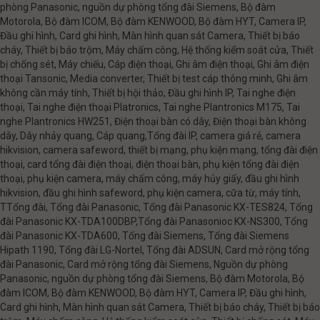
phòng Panasonic, nguồn dự phòng tổng đài Siemens, Bộ đàm
Motorola, Bộ đàm ICOM, Bộ đàm KENWOOD, Bộ đàm HYT, Camera IP,
Đầu ghi hình, Card ghi hình, Màn hình quan sát Camera, Thiết bị báo
cháy, Thiết bị báo trộm, Máy chấm công, Hệ thống kiểm soát cửa, Thiết
bị chống sét, Máy chiếu, Cáp điện thoại, Ghi âm điện thoại, Ghi âm điện
thoại Tansonic, Media converter, Thiết bị test cáp thông minh, Ghi âm
không cần máy tính, Thiết bị hội thảo, Đầu ghi hình IP, Tai nghe điện
thoại, Tai nghe điện thoại Platronics, Tai nghe Plantronics M175, Tai
nghe Plantronics HW251, Điện thoại bàn có dây, Điện thoại bàn không
dây, Dây nhảy quang, Cáp quang,Tổng đài IP, camera giá rẻ, camera
hikvision, camera safeword, thiết bị mạng, phụ kiện mạng, tổng đài điện
thoại, card tổng đài điện thoại, điện thoại bàn, phụ kiện tổng đài điện
thoại, phụ kiện camera, máy chấm công, máy hủy giấy, đầu ghi hình
hikvision, đầu ghi hình safeword, phụ kiện camera, cữa từ, máy tính,
TTổng đài, Tổng đài Panasonic, Tổng đài Panasonic KX-TES824, Tổng
đài Panasonic KX-TDA100DBP,Tổng đài Panasonioc KX-NS300, Tổng
đài Panasonic KX-TDA600, Tổng đài Siemens, Tổng đài Siemens
Hipath 1190, Tổng đài LG-Nortel, Tổng đài ADSUN, Card mở rộng tổng
đài Panasonic, Card mở rộng tổng đài Siemens, Nguồn dự phòng
Panasonic, nguồn dự phòng tổng đài Siemens, Bộ đàm Motorola, Bộ
đàm ICOM, Bộ đàm KENWOOD, Bộ đàm HYT, Camera IP, Đầu ghi hình,
Card ghi hình, Màn hình quan sát Camera, Thiết bị báo cháy, Thiết bị báo