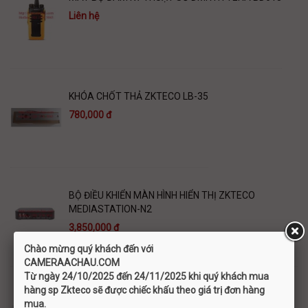
Liên hệ
KHÓA CHỐT THẢ ZKTECO LB-35
780,000 đ
BỘ ĐIỀU KHIỂN MÀN HÌNH HIỂN THỊ ZKTECO
MEDIASTATION-N2
3,850,000 đ
Chào mừng quý khách đến với
C
AMERAACHAU.COM
Từ ngày 24/10/2025 đến 24/11/2025 khi quý khách mua
hàng sp Zkteco sẽ được chiếc khấu theo giá trị đơn hàng
BỘ PHÂN TẦNG THANG MÁY ZKTECO EC10
mua.