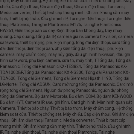
trộm, Máy chấm công, Hệ thống kiểm soát cửa, Thiết bị chống sét, Máy
chiếu, Cáp điện thoại, Ghi âm điện thoại, Ghi âm điện thoại Tansonic,
Media converter, Thiết bị test cáp thông minh, Ghi âm không cần máy
tính, Thiết bị hội thảo, Đầu ghi hình IP, Tai nghe điện thoại, Tai nghe điện
thoại Platronics, Tai nghe Plantronics M175, Tai nghe Plantronics
HW251, Điện thoại bàn có dây, Điện thoại bàn không dây, Dây nhảy
quang, Cáp quang,Tổng đài IP, camera giá rẻ, camera hikvision, camera
safeword, thiết bị mạng, phụ kiện mạng, tổng đài điện thoại, card tổng
đài điện thoại, điện thoại bàn, phụ kiện tổng đài điện thoại, phụ kiện
camera, máy chấm công, máy hủy giấy, đầu ghi hình hikvision, đầu ghi
hình safeword, phụ kiện camera, cữa từ, máy tính, TTổng đài, Tổng đài
Panasonic, Tổng đài Panasonic KX-TES824, Tổng đài Panasonic KX-
TDA100DBP,Tổng đài Panasonioc KX-NS300, Tổng đài Panasonic KX-
TDA600, Tổng đài Siemens, Tổng đài Siemens Hipath 1190, Tổng đài
LG-Nortel, Tổng đài ADSUN, Card mở rộng tổng đài Panasonic, Card mở
rộng tổng đài Siemens, Nguồn dự phòng Panasonic, nguồn dự phòng
tổng đài Siemens, Bộ đàm Motorola, Bộ đàm ICOM, Bộ đàm KENWOOD,
Bộ đàm HYT, Camera IP, Đầu ghi hình, Card ghi hình, Màn hình quan sát
Camera, Thiết bị báo cháy, Thiết bị báo trộm, Máy chấm công, Hệ thống
kiểm soát cửa, Thiết bị chống sét, Máy chiếu, Cáp điện thoại, Ghi âm điện
thoại, Ghi âm điện thoại Tansonic, Media converter, Thiết bị test cáp
thông minh, Ghi âm không cần máy tính, Thiết bị hội thảo, Đầu ghi hình
IP, Tai nghe điện thoại, Tai nghe điện thoại Platronics, Tai nghe