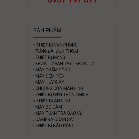
SẢN PHẨM
»
THIẾT BỊ VĂN PHÒNG
›
TỔNG ĐÀI ĐIỆN THOẠI
›
THIẾT BỊ MẠNG
›
KHÓA TỪ VÂN TAY - KHÓA TỪ
›
MÁY CHẤM CÔNG
›
MÁY ĐẾM TIỀN
›
MÁY HỦY GIẤY
›
CHUÔNG CỬA MÀN HÌNH
›
THIẾT BỊ ĐIỆN THÔNG MINH
»
THIẾT BỊ AN NINH
›
MÁY BỘ ĐÀM
›
MÁY TUẦN TRA BẢO VỆ
›
CAMERA QUAN SÁT
›
THIẾT BỊ BÁO ĐỘNG