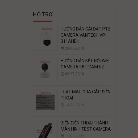
HỖ TRỢ
HƯỚNG DẪN CÀI ĐẶT PTZ
CAMERA VANTECH VP-
311AHDH
28-06-2018
HƯỚNG DẪN KẾT NỐI WIFI
CAMERA EBITCAM E2
08-07-2018
LUẬT MÀU CỦA CÁP ĐIỆN
THOẠI
14-02-2019
BIẾN ĐIỆN THOẠI THÀNH
MÀN HÌNH TEST CAMERA
12-03-2022