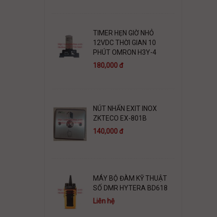
TIMER HẸN GIỜ NHỎ
12VDC THỜI GIAN 10
PHÚT OMRON H3Y-4
180,000 đ
NÚT NHẤN EXIT INOX
ZKTECO EX-801B
140,000 đ
MÁY BỘ ĐÀM KỸ THUẬT
SỐ DMR HYTERA BD618
Liên hệ