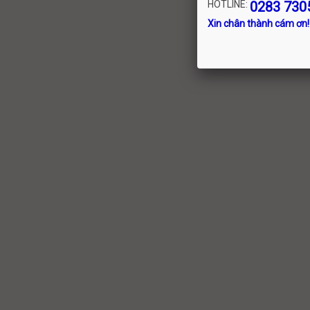
HOTLINE:
0283 730
Xin chân thành cám ơn!