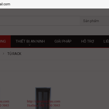
il.com
Sản phẩm
ÒNG
THIẾT BỊ AN NINH
GIẢI PHÁP
HỖ TRỢ
LI
TỦ RACK