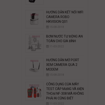
HƯỚNG DẪN KẾT NỐI WIFI
CAMERA ROBO
HIKVISION Q01
15-08-2018
BƠM NƯỚC TỰ ĐỘNG AN
TOÀN CHO GIA ĐÌNH
11-03-2022
HƯỚNG DẪN MỞ PORT
XEM CAMERA QUA 2
MODEM
15-08-2018
CÔNG DỤNG CỦA MÁY
TEST CÁP MẠNG VÀ ĐIỆN
THOẠI NF-308 MÀ KHÔNG
PHẢI AI CŨNG BIẾT
11-03-2022