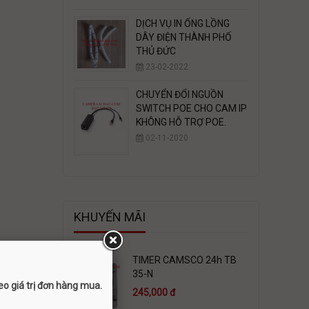
DỊCH VỤ IN ỐNG LỒNG
DÂY ĐIỆN THÀNH PHỐ
THỦ ĐỨC
23-02-2022
CHUYỂN ĐỔI NGUỒN
SWITCH POE CHO CAM IP
KHÔNG HỖ TRỢ POE.
02-11-2020
KHUYẾN MÃI
TIMER CAMSCO 24h TB
35-N
o giá trị đơn hàng mua.
245,000 đ