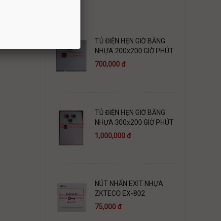
TỦ ĐIỆN HẸN GIỜ BẰNG
NHỰA 200x200 GIỜ PHÚT
700,000 đ
TỦ ĐIỆN HẸN GIỜ BẰNG
NHỰA 300x200 GIỜ PHÚT
1,000,000 đ
NÚT NHẤN EXIT NHỰA
ZKTECO EX-802
75,000 đ