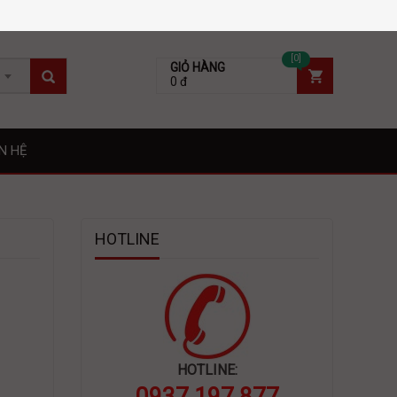
[0]
GIỎ HÀNG
0 đ
ÊN HỆ
HOTLINE
HOTLINE:
0937 197 877