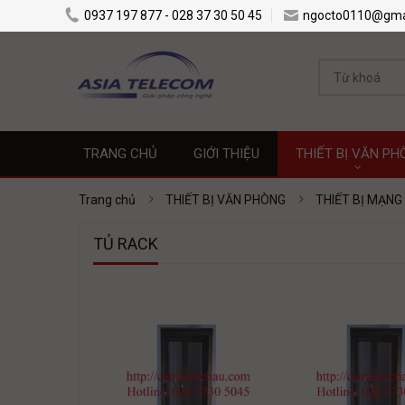
0937 197 877 - 028 37 30 50 45
ngocto0110@gma
TRANG CHỦ
GIỚI THIỆU
THIẾT BỊ VĂN PH
Trang chủ
THIẾT BỊ VĂN PHÒNG
THIẾT BỊ MẠNG
TỦ RACK