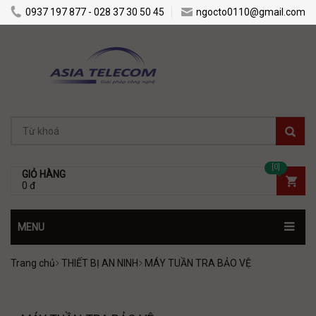
0937 197 877 - 028 37 30 50 45
ngocto0110@gmail.com
[0]
GIỎ HÀNG
0 đ
MENU
Trang chủ
THIẾT BỊ AN NINH
MÁY TUẦN TRA BẢO VỆ