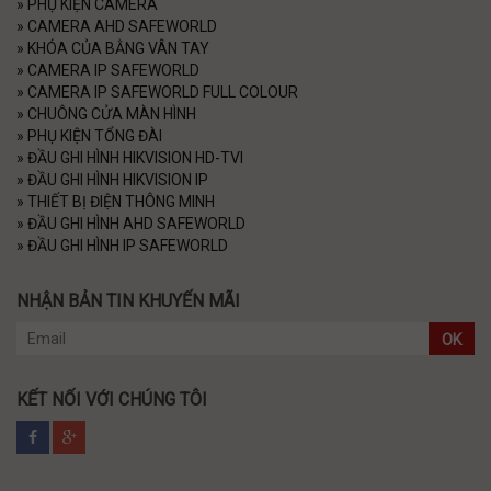
»
PHỤ KIỆN CAMERA
»
CAMERA AHD SAFEWORLD
»
KHÓA CỦA BẰNG VÂN TAY
»
CAMERA IP SAFEWORLD
»
CAMERA IP SAFEWORLD FULL COLOUR
»
CHUÔNG CỬA MÀN HÌNH
»
PHỤ KIỆN TỔNG ĐÀI
»
ĐẦU GHI HÌNH HIKVISION HD-TVI
»
ĐẦU GHI HÌNH HIKVISION IP
»
THIẾT BỊ ĐIỆN THÔNG MINH
»
ĐẦU GHI HÌNH AHD SAFEWORLD
»
ĐẦU GHI HÌNH IP SAFEWORLD
NHẬN BẢN TIN KHUYẾN MÃI
OK
KẾT NỐI VỚI CHÚNG TÔI