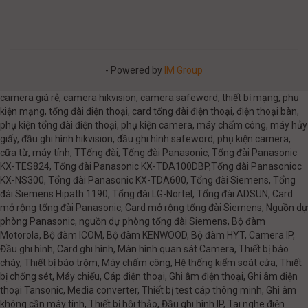
- Powered by
IM Group
camera giá rẻ, camera hikvision, camera safeword, thiết bị mạng, phụ
kiện mạng, tổng đài điện thoại, card tổng đài điện thoại, điện thoại bàn,
phụ kiện tổng đài điện thoại, phụ kiện camera, máy chấm công, máy hủy
giấy, đầu ghi hình hikvision, đầu ghi hình safeword, phụ kiện camera,
cữa từ, máy tính, TTổng đài, Tổng đài Panasonic, Tổng đài Panasonic
KX-TES824, Tổng đài Panasonic KX-TDA100DBP,Tổng đài Panasonioc
KX-NS300, Tổng đài Panasonic KX-TDA600, Tổng đài Siemens, Tổng
đài Siemens Hipath 1190, Tổng đài LG-Nortel, Tổng đài ADSUN, Card
mở rộng tổng đài Panasonic, Card mở rộng tổng đài Siemens, Nguồn dự
phòng Panasonic, nguồn dự phòng tổng đài Siemens, Bộ đàm
Motorola, Bộ đàm ICOM, Bộ đàm KENWOOD, Bộ đàm HYT, Camera IP,
Đầu ghi hình, Card ghi hình, Màn hình quan sát Camera, Thiết bị báo
cháy, Thiết bị báo trộm, Máy chấm công, Hệ thống kiểm soát cửa, Thiết
bị chống sét, Máy chiếu, Cáp điện thoại, Ghi âm điện thoại, Ghi âm điện
thoại Tansonic, Media converter, Thiết bị test cáp thông minh, Ghi âm
không cần máy tính, Thiết bị hội thảo, Đầu ghi hình IP, Tai nghe điện