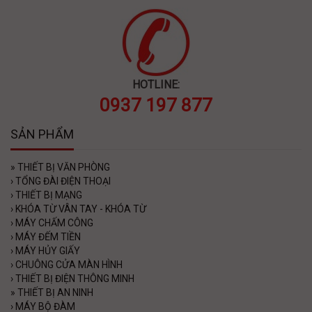
HOTLINE:
0937 197 877
SẢN PHẨM
»
THIẾT BỊ VĂN PHÒNG
›
TỔNG ĐÀI ĐIỆN THOẠI
›
THIẾT BỊ MẠNG
›
KHÓA TỪ VÂN TAY - KHÓA TỪ
›
MÁY CHẤM CÔNG
›
MÁY ĐẾM TIỀN
›
MÁY HỦY GIẤY
›
CHUÔNG CỬA MÀN HÌNH
›
THIẾT BỊ ĐIỆN THÔNG MINH
»
THIẾT BỊ AN NINH
›
MÁY BỘ ĐÀM