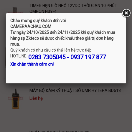
TIMER HẸN GIỜ NHỎ 12VDC THỜI GIAN 10 PHÚT
OMRON H3Y-4
180,000 đ
Chào mừng quý khách đến với
C
AMERAACHAU.COM
Từ ngày 24/10/2025 đến 24/11/2025 khi quý khách mua
hàng sp Zkteco sẽ được chiếc khấu theo giá trị đơn hàng
mua.
NÚT NHẤN EXIT INOX ZKTECO EX-801B
Quý khách có nhu cầu có thể liên hệ trực tiếp
140,000 đ
HOTLINE:
0283 7305045 - 0937 197 877
Xin chân thành cám ơn!
MÁY BỘ ĐÀM KỸ THUẬT SỐ DMR HYTERA BD618
Liên hệ