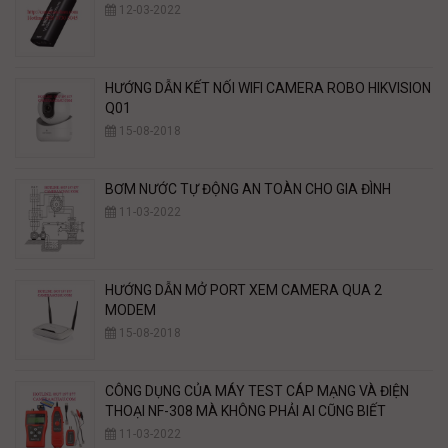
12-03-2022
HƯỚNG DẪN KẾT NỐI WIFI CAMERA ROBO HIKVISION
Q01
15-08-2018
BƠM NƯỚC TỰ ĐỘNG AN TOÀN CHO GIA ĐÌNH
11-03-2022
HƯỚNG DẪN MỞ PORT XEM CAMERA QUA 2
MODEM
15-08-2018
CÔNG DỤNG CỦA MÁY TEST CÁP MẠNG VÀ ĐIỆN
THOẠI NF-308 MÀ KHÔNG PHẢI AI CŨNG BIẾT
11-03-2022