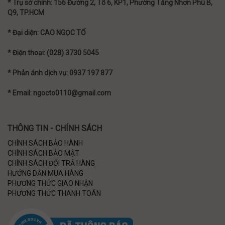
* Trụ sở chính: 156 Đường 2, Tổ 6, KP1, Phường Tăng Nhơn Phú B,
Q9, TP.HCM
* Đại diện: CAO NGỌC TỐ
* Điện thoại: (028) 3730 5045
* Phản ánh dịch vụ: 0937 197 877
* Email: ngocto0110@gmail.com
THÔNG TIN - CHÍNH SÁCH
CHÍNH SÁCH BẢO HÀNH
CHÍNH SÁCH BẢO MẬT
CHÍNH SÁCH ĐỔI TRẢ HÀNG
HƯỚNG DẪN MUA HÀNG
PHƯƠNG THỨC GIAO NHẬN
PHƯƠNG THỨC THANH TOÁN