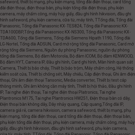
safeword, thiết bị mạng, phụ kiện mạng, tổng đài điện thoại, card tổng
đài điện thoại, điện thoại bàn, phụ kiện tổng đài điện thoại, phụ kiện
camera, máy chấm công, máy hủy giấy, đầu ghi hình hikvision, đầu ghi
hình safeword, phụ kiện camera, cữa từ, máy tính, TTổng đài, Tổng đài
Panasonic, Tổng đài Panasonic KX-TES824, Tổng đài Panasonic KX-
TDA100DBP,Tổng đài Panasonioc KX-NS300, Tổng đài Panasonic KX-
TDA600, Tổng đài Siemens, Tổng đài Siemens Hipath 1190, Tổng đài
LG-Nortel, Tổng đài ADSUN, Card mở rộng tổng đài Panasonic, Card mở
rộng tổng đài Siemens, Nguồn dự phòng Panasonic, nguồn dự phòng
tổng đài Siemens, Bộ đàm Motorola, Bộ đàm ICOM, Bộ đàm KENWOOD,
Bộ đàm HYT, Camera IP, Đầu ghi hình, Card ghi hình, Màn hình quan sát
Camera, Thiết bị báo cháy, Thiết bị báo trộm, Máy chấm công, Hệ thống
kiểm soát cửa, Thiết bị chống sét, Máy chiếu, Cáp điện thoại, Ghi âm điện
thoại, Ghi âm điện thoại Tansonic, Media converter, Thiết bị test cáp
thông minh, Ghi âm không cần máy tính, Thiết bị hội thảo, Đầu ghi hình
IP, Tai nghe điện thoại, Tai nghe điện thoại Platronics, Tai nghe
Plantronics M175, Tai nghe Plantronics HW251, Điện thoại bàn có dây,
Điện thoại bàn không dây, Dây nhảy quang, Cáp quang,Tổng đài IP,
camera giá rẻ, camera hikvision, camera safeword, thiết bị mạng, phụ
kiện mạng, tổng đài điện thoại, card tổng đài điện thoại, điện thoại bàn,
phụ kiện tổng đài điện thoại, phụ kiện camera, máy chấm công, máy hủy
giấy, đầu ghi hình hikvision, đầu ghi hình safeword, phụ kiện camera,
cữa từ, máy tính, TTổng đài, Tổng đài Panasonic, Tổng đài Panasonic