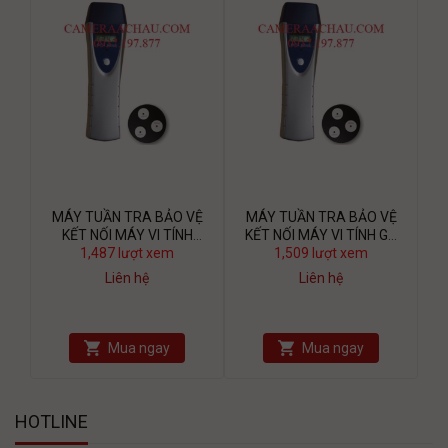
MÁY TUẦN TRA BẢO VỆ
MÁY TUẦN TRA BẢO VỆ
KẾT NỐI MÁY VI TÍNH
KẾT NỐI MÁY VI TÍNH GS
1,487 lượt xem
MITA 9000E
1,509 lượt xem
8100C
Liên hệ
Liên hệ
Mua ngay
Mua ngay
HOTLINE