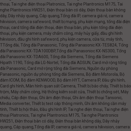
thoại, Tai nghe điện thoại Platronics, Tai nghe Plantronics M175, Tai
nghe Plantronics HW251, Điện thoại bàn có dây, Điện thoại bàn không
dây, Dây nhảy quang, Cáp quang,Tổng đài IP, camera giá rẻ, camera
hikvision, camera safeword, thiết bị mạng, phụ kiện mạng, tổng đài điện
thoại, card tổng đài điện thoại, điện thoại bàn, phụ kiện tổng đài điện
thoại, phụ kiện camera, máy chấm công, máy hủy giấy, đầu ghi hình
hikvision, đầu ghi hình safeword, phụ kiện camera, cữa từ, máy tính,
TTổng đài, Tổng đài Panasonic, Tổng đài Panasonic KX-TES824, Tổng
đài Panasonic KX-TDA100DBP,Tổng đài Panasonioc KX-NS300, Tổng
đài Panasonic KX-TDA600, Tổng đài Siemens, Tổng đài Siemens
Hipath 1190, Tổng đài LG-Nortel, Tổng đài ADSUN, Card mở rộng tổng
đài Panasonic, Card mở rộng tổng đài Siemens, Nguồn dự phòng
Panasonic, nguồn dự phòng tổng đài Siemens, Bộ đàm Motorola, Bộ
đàm ICOM, Bộ đàm KENWOOD, Bộ đàm HYT, Camera IP, Đầu ghi hình,
Card ghi hình, Màn hình quan sát Camera, Thiết bị báo cháy, Thiết bị báo
trộm, Máy chấm công, Hệ thống kiểm soát cửa, Thiết bị chống sét, Máy
chiếu, Cáp điện thoại, Ghi âm điện thoại, Ghi âm điện thoại Tansonic,
Media converter, Thiết bị test cáp thông minh, Ghi âm không cần máy
tính, Thiết bị hội thảo, Đầu ghi hình IP, Tai nghe điện thoại, Tai nghe điện
thoại Platronics, Tai nghe Plantronics M175, Tai nghe Plantronics
HW251, Điện thoại bàn có dây, Điện thoại bàn không dây, Dây nhảy
quang, Cáp quang,Tổng đài IP, camera giá rẻ, camera hikvision, camera