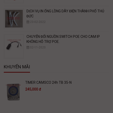
DỊCH VỤ IN ỐNG LỒNG DÂY ĐIỆN THÀNH PHỐ THỦ
ĐỨC
23-02-2022
CHUYỂN ĐỔI NGUỒN SWITCH POE CHO CAM IP
KHÔNG HỖ TRỢ POE.
02-11-2020
KHUYẾN MÃI
TIMER CAMSCO 24h TB 35-N
245,000 đ