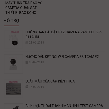
›
MÁY TUẦN TRA BẢO VỆ
›
CAMERA QUAN SÁT
›
THIẾT BỊ BÁO ĐỘNG
HỖ TRỢ
HƯỚNG DẪN CÀI ĐẶT PTZ CAMERA VANTECH VP-
311AHDH
28-06-2018
HƯỚNG DẪN KẾT NỐI WIFI CAMERA EBITCAM E2
08-07-2018
LUẬT MÀU CỦA CÁP ĐIỆN THOẠI
14-02-2019
BIẾN ĐIỆN THOẠI THÀNH MÀN HÌNH TEST CAMERA