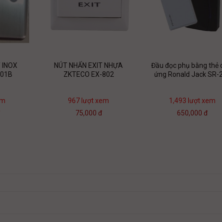
 INOX
NÚT NHẤN EXIT NHỰA
Đầu đọc phụ bằng thẻ
801B
ZKTECO EX-802
ứng Ronald Jack SR-
em
967 lượt xem
1,493 lượt xem
đ
75,000 đ
650,000 đ