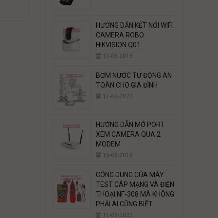
HƯỚNG DẪN KẾT NỐI WIFI
CAMERA ROBO
HIKVISION Q01
15-08-2018
BƠM NƯỚC TỰ ĐỘNG AN
TOÀN CHO GIA ĐÌNH
11-03-2022
HƯỚNG DẪN MỞ PORT
XEM CAMERA QUA 2
MODEM
15-08-2018
CÔNG DỤNG CỦA MÁY
TEST CÁP MẠNG VÀ ĐIỆN
THOẠI NF-308 MÀ KHÔNG
PHẢI AI CŨNG BIẾT
11-03-2022