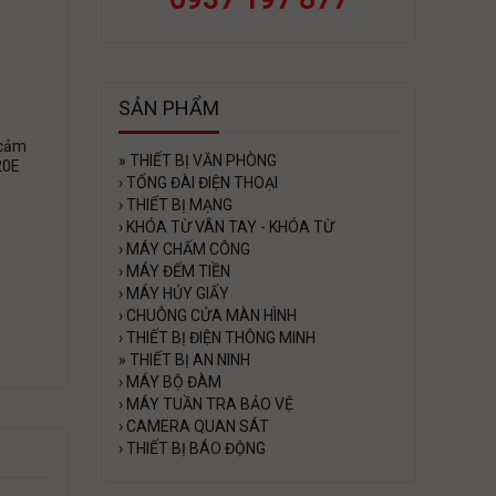
SẢN PHẨM
 cảm
»
THIẾT BỊ VĂN PHÒNG
20E
›
TỔNG ĐÀI ĐIỆN THOẠI
›
THIẾT BỊ MẠNG
›
KHÓA TỪ VÂN TAY - KHÓA TỪ
›
MÁY CHẤM CÔNG
›
MÁY ĐẾM TIỀN
›
MÁY HỦY GIẤY
›
CHUÔNG CỬA MÀN HÌNH
›
THIẾT BỊ ĐIỆN THÔNG MINH
»
THIẾT BỊ AN NINH
›
MÁY BỘ ĐÀM
›
MÁY TUẦN TRA BẢO VỆ
›
CAMERA QUAN SÁT
›
THIẾT BỊ BÁO ĐỘNG