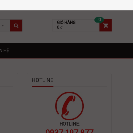
[0]
GIỎ HÀNG
0 đ
ÊN HỆ
HOTLINE
HOTLINE:
0937 197 877