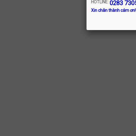
HOTLINE:
0283 730
Xin chân thành cám ơn!