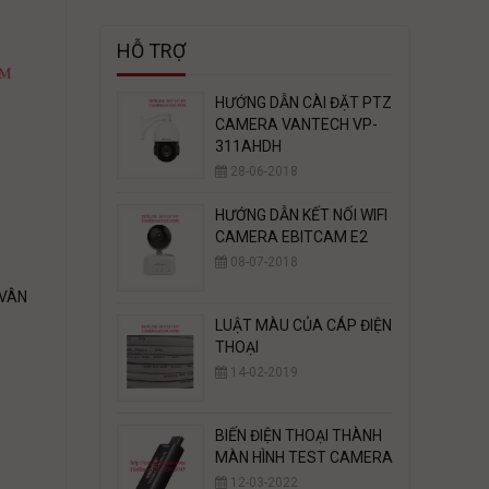
HỖ TRỢ
HƯỚNG DẪN CÀI ĐẶT PTZ
CAMERA VANTECH VP-
311AHDH
28-06-2018
HƯỚNG DẪN KẾT NỐI WIFI
CAMERA EBITCAM E2
08-07-2018
 VÂN
LUẬT MÀU CỦA CÁP ĐIỆN
THOẠI
14-02-2019
BIẾN ĐIỆN THOẠI THÀNH
MÀN HÌNH TEST CAMERA
12-03-2022