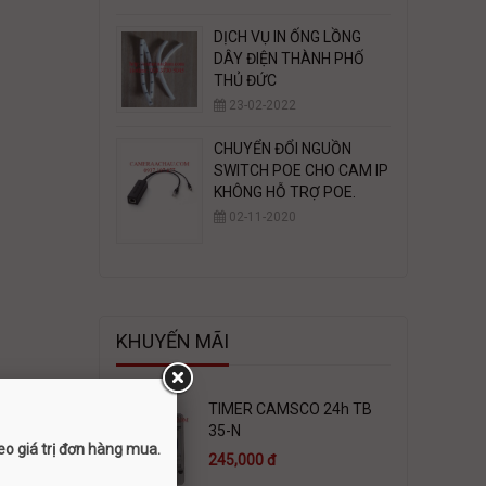
DỊCH VỤ IN ỐNG LỒNG
DÂY ĐIỆN THÀNH PHỐ
THỦ ĐỨC
23-02-2022
CHUYỂN ĐỔI NGUỒN
SWITCH POE CHO CAM IP
KHÔNG HỖ TRỢ POE.
02-11-2020
KHUYẾN MÃI
TIMER CAMSCO 24h TB
35-N
o giá trị đơn hàng mua.
245,000 đ