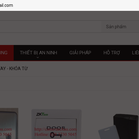
il.com
Sản phẩm
ÒNG
THIẾT BỊ AN NINH
GIẢI PHÁP
HỖ TRỢ
LI
AY - KHÓA TỪ