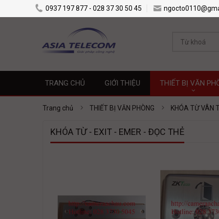
0937 197 877 - 028 37 30 50 45
ngocto0110@gma
TRANG CHỦ
GIỚI THIỆU
THIẾT BỊ VĂN PH
Trang chủ
THIẾT BỊ VĂN PHÒNG
KHÓA TỪ VÂN T
KHÓA TỪ - EXIT - EMER - ĐỌC THẺ