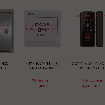
 INOX
NÚT NHẤN EXIT NHỰA
KHÓA CỬA KÍNH BẰNG
801B
ZKTECO EX-802
TAY 3 IN1 VR-E10
em
967 lượt xem
1,756 lượt xem
đ
75,000 đ
4,500,000 đ