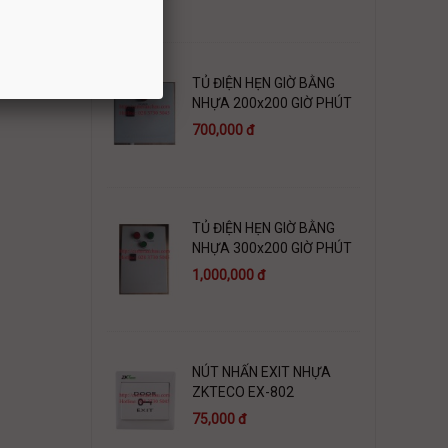
TỦ ĐIỆN HẸN GIỜ BẰNG
NHỰA 200x200 GIỜ PHÚT
700,000 đ
TỦ ĐIỆN HẸN GIỜ BẰNG
NHỰA 300x200 GIỜ PHÚT
1,000,000 đ
NÚT NHẤN EXIT NHỰA
ZKTECO EX-802
75,000 đ