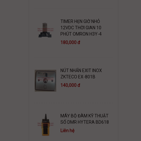
TIMER HẸN GIỜ NHỎ
12VDC THỜI GIAN 10
PHÚT OMRON H3Y-4
180,000 đ
NÚT NHẤN EXIT INOX
ZKTECO EX-801B
140,000 đ
MÁY BỘ ĐÀM KỸ THUẬT
SỐ DMR HYTERA BD618
Liên hệ