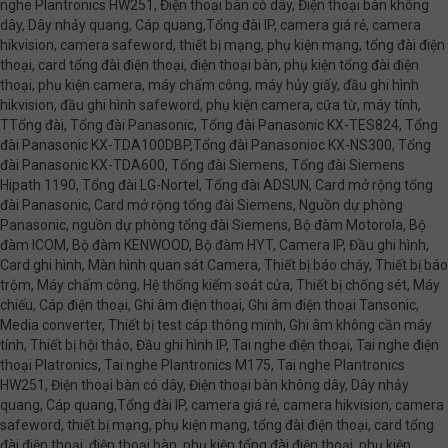
nghe Plantronics HW251, Điện thoại bàn có dây, Điện thoại bàn không
dây, Dây nhảy quang, Cáp quang,Tổng đài IP, camera giá rẻ, camera
hikvision, camera safeword, thiết bị mạng, phụ kiện mạng, tổng đài điện
thoại, card tổng đài điện thoại, điện thoại bàn, phụ kiện tổng đài điện
thoại, phụ kiện camera, máy chấm công, máy hủy giấy, đầu ghi hình
hikvision, đầu ghi hình safeword, phụ kiện camera, cữa từ, máy tính,
TTổng đài, Tổng đài Panasonic, Tổng đài Panasonic KX-TES824, Tổng
đài Panasonic KX-TDA100DBP,Tổng đài Panasonioc KX-NS300, Tổng
đài Panasonic KX-TDA600, Tổng đài Siemens, Tổng đài Siemens
Hipath 1190, Tổng đài LG-Nortel, Tổng đài ADSUN, Card mở rộng tổng
đài Panasonic, Card mở rộng tổng đài Siemens, Nguồn dự phòng
Panasonic, nguồn dự phòng tổng đài Siemens, Bộ đàm Motorola, Bộ
đàm ICOM, Bộ đàm KENWOOD, Bộ đàm HYT, Camera IP, Đầu ghi hình,
Card ghi hình, Màn hình quan sát Camera, Thiết bị báo cháy, Thiết bị báo
trộm, Máy chấm công, Hệ thống kiểm soát cửa, Thiết bị chống sét, Máy
chiếu, Cáp điện thoại, Ghi âm điện thoại, Ghi âm điện thoại Tansonic,
Media converter, Thiết bị test cáp thông minh, Ghi âm không cần máy
tính, Thiết bị hội thảo, Đầu ghi hình IP, Tai nghe điện thoại, Tai nghe điện
thoại Platronics, Tai nghe Plantronics M175, Tai nghe Plantronics
HW251, Điện thoại bàn có dây, Điện thoại bàn không dây, Dây nhảy
quang, Cáp quang,Tổng đài IP, camera giá rẻ, camera hikvision, camera
safeword, thiết bị mạng, phụ kiện mạng, tổng đài điện thoại, card tổng
đài điện thoại, điện thoại bàn, phụ kiện tổng đài điện thoại, phụ kiện