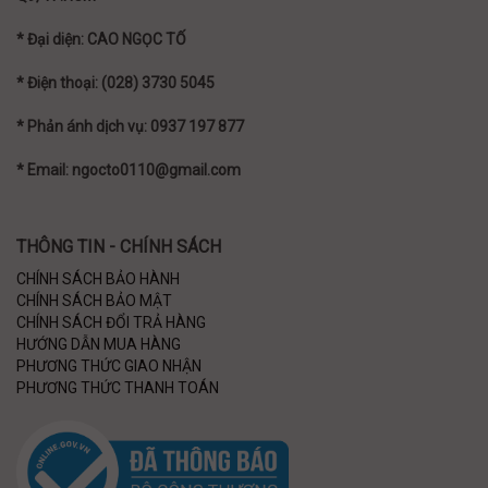
* Đại diện: CAO NGỌC TỐ
* Điện thoại: (028) 3730 5045
* Phản ánh dịch vụ: 0937 197 877
* Email: ngocto0110@gmail.com
THÔNG TIN - CHÍNH SÁCH
CHÍNH SÁCH BẢO HÀNH
CHÍNH SÁCH BẢO MẬT
CHÍNH SÁCH ĐỔI TRẢ HÀNG
HƯỚNG DẪN MUA HÀNG
PHƯƠNG THỨC GIAO NHẬN
PHƯƠNG THỨC THANH TOÁN