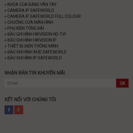
»
KHÓA CỦA BẰNG VÂN TAY
»
CAMERA IP SAFEWORLD
»
CAMERA IP SAFEWORLD FULL COLOUR
»
CHUÔNG CỬA MÀN HÌNH
»
PHỤ KIỆN TỔNG ĐÀI
»
ĐẦU GHI HÌNH HIKVISION HD-TVI
»
ĐẦU GHI HÌNH HIKVISION IP
»
THIẾT BỊ ĐIỆN THÔNG MINH
»
ĐẦU GHI HÌNH AHD SAFEWORLD
»
ĐẦU GHI HÌNH IP SAFEWORLD
NHẬN BẢN TIN KHUYẾN MÃI
OK
KẾT NỐI VỚI CHÚNG TÔI