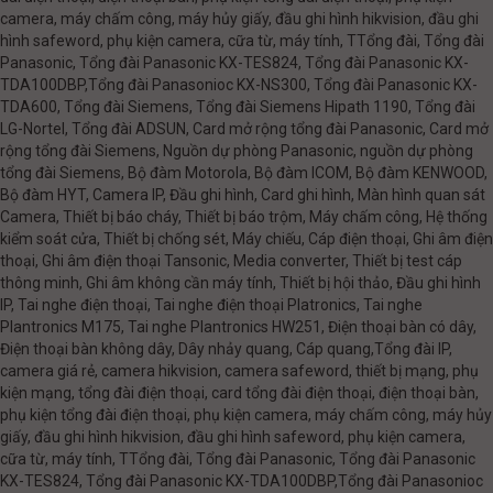
camera, máy chấm công, máy hủy giấy, đầu ghi hình hikvision, đầu ghi
hình safeword, phụ kiện camera, cữa từ, máy tính, TTổng đài, Tổng đài
Panasonic, Tổng đài Panasonic KX-TES824, Tổng đài Panasonic KX-
TDA100DBP,Tổng đài Panasonioc KX-NS300, Tổng đài Panasonic KX-
TDA600, Tổng đài Siemens, Tổng đài Siemens Hipath 1190, Tổng đài
LG-Nortel, Tổng đài ADSUN, Card mở rộng tổng đài Panasonic, Card mở
rộng tổng đài Siemens, Nguồn dự phòng Panasonic, nguồn dự phòng
tổng đài Siemens, Bộ đàm Motorola, Bộ đàm ICOM, Bộ đàm KENWOOD,
Bộ đàm HYT, Camera IP, Đầu ghi hình, Card ghi hình, Màn hình quan sát
Camera, Thiết bị báo cháy, Thiết bị báo trộm, Máy chấm công, Hệ thống
kiểm soát cửa, Thiết bị chống sét, Máy chiếu, Cáp điện thoại, Ghi âm điện
thoại, Ghi âm điện thoại Tansonic, Media converter, Thiết bị test cáp
thông minh, Ghi âm không cần máy tính, Thiết bị hội thảo, Đầu ghi hình
IP, Tai nghe điện thoại, Tai nghe điện thoại Platronics, Tai nghe
Plantronics M175, Tai nghe Plantronics HW251, Điện thoại bàn có dây,
Điện thoại bàn không dây, Dây nhảy quang, Cáp quang,Tổng đài IP,
camera giá rẻ, camera hikvision, camera safeword, thiết bị mạng, phụ
kiện mạng, tổng đài điện thoại, card tổng đài điện thoại, điện thoại bàn,
phụ kiện tổng đài điện thoại, phụ kiện camera, máy chấm công, máy hủy
giấy, đầu ghi hình hikvision, đầu ghi hình safeword, phụ kiện camera,
cữa từ, máy tính, TTổng đài, Tổng đài Panasonic, Tổng đài Panasonic
KX-TES824, Tổng đài Panasonic KX-TDA100DBP,Tổng đài Panasonioc