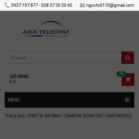
0937 197 877 - 028 37 30 50 45
ngocto0110@gmail.com
[0]
GIỎ HÀNG
0 đ
MENU
Trang chủ
THIẾT BỊ AN NINH
CAMERA QUAN SÁT
SAFEWORLD