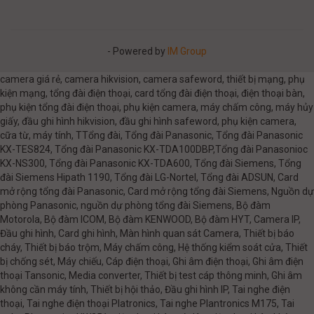
- Powered by
IM Group
camera giá rẻ, camera hikvision, camera safeword, thiết bị mạng, phụ
kiện mạng, tổng đài điện thoại, card tổng đài điện thoại, điện thoại bàn,
phụ kiện tổng đài điện thoại, phụ kiện camera, máy chấm công, máy hủy
giấy, đầu ghi hình hikvision, đầu ghi hình safeword, phụ kiện camera,
cữa từ, máy tính, TTổng đài, Tổng đài Panasonic, Tổng đài Panasonic
KX-TES824, Tổng đài Panasonic KX-TDA100DBP,Tổng đài Panasonioc
KX-NS300, Tổng đài Panasonic KX-TDA600, Tổng đài Siemens, Tổng
đài Siemens Hipath 1190, Tổng đài LG-Nortel, Tổng đài ADSUN, Card
mở rộng tổng đài Panasonic, Card mở rộng tổng đài Siemens, Nguồn dự
phòng Panasonic, nguồn dự phòng tổng đài Siemens, Bộ đàm
Motorola, Bộ đàm ICOM, Bộ đàm KENWOOD, Bộ đàm HYT, Camera IP,
Đầu ghi hình, Card ghi hình, Màn hình quan sát Camera, Thiết bị báo
cháy, Thiết bị báo trộm, Máy chấm công, Hệ thống kiểm soát cửa, Thiết
bị chống sét, Máy chiếu, Cáp điện thoại, Ghi âm điện thoại, Ghi âm điện
thoại Tansonic, Media converter, Thiết bị test cáp thông minh, Ghi âm
không cần máy tính, Thiết bị hội thảo, Đầu ghi hình IP, Tai nghe điện
thoại, Tai nghe điện thoại Platronics, Tai nghe Plantronics M175, Tai