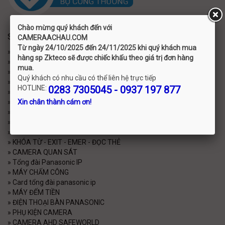
Chào mừng quý khách đến với
SẢN PHẨM
C
AMERAACHAU.COM
Từ ngày 24/10/2025 đến 24/11/2025 khi quý khách mua
»
TRANG CHỦ
hàng sp Zkteco sẽ được chiếc khấu theo giá trị đơn hàng
»
CHUÔNG CỬA PANASONIC
mua.
»
PANASONIC
Quý khách có nhu cầu có thể liên hệ trực tiếp
»
TỔNG ĐÀI PANASONIC
HOTLINE:
0283 7305045 - 0937 197 877
»
CAMERA HIKVISION HD-TVI
»
THIẾT BỊ MẠNG
Xin chân thành cám ơn!
»
CARD TỔNG ĐÀI PANASONIC
»
THIẾT BỊ VĂN PHÒNG
»
CAMERA HIKVISION IP
»
KHÓA TỪ - EXIT - EMER - ĐỌC THẺ
»
CAMERA QUAN SÁT
»
Tổng đài Panasonic IP
»
MÁY CHẤM CÔNG
»
Card tổng đài panasonic ip
»
MÁY ĐẾM TIỀN
»
ĐIỆN THOẠI BÀN PANASONIC
»
PHỤ KIỆN CAMERA
»
CAMERA AHD SAFEWORLD