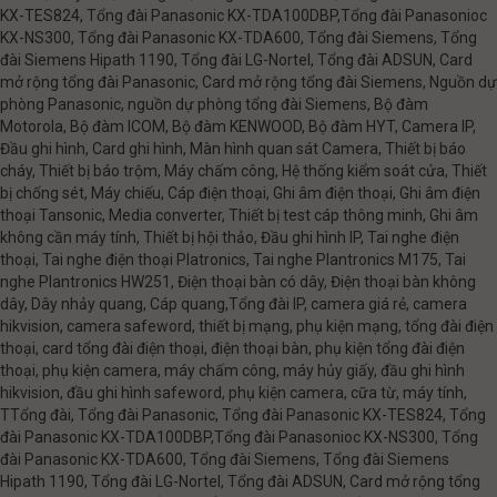
KX-TES824, Tổng đài Panasonic KX-TDA100DBP,Tổng đài Panasonioc
KX-NS300, Tổng đài Panasonic KX-TDA600, Tổng đài Siemens, Tổng
đài Siemens Hipath 1190, Tổng đài LG-Nortel, Tổng đài ADSUN, Card
mở rộng tổng đài Panasonic, Card mở rộng tổng đài Siemens, Nguồn dự
phòng Panasonic, nguồn dự phòng tổng đài Siemens, Bộ đàm
Motorola, Bộ đàm ICOM, Bộ đàm KENWOOD, Bộ đàm HYT, Camera IP,
Đầu ghi hình, Card ghi hình, Màn hình quan sát Camera, Thiết bị báo
cháy, Thiết bị báo trộm, Máy chấm công, Hệ thống kiểm soát cửa, Thiết
bị chống sét, Máy chiếu, Cáp điện thoại, Ghi âm điện thoại, Ghi âm điện
thoại Tansonic, Media converter, Thiết bị test cáp thông minh, Ghi âm
không cần máy tính, Thiết bị hội thảo, Đầu ghi hình IP, Tai nghe điện
thoại, Tai nghe điện thoại Platronics, Tai nghe Plantronics M175, Tai
nghe Plantronics HW251, Điện thoại bàn có dây, Điện thoại bàn không
dây, Dây nhảy quang, Cáp quang,Tổng đài IP, camera giá rẻ, camera
hikvision, camera safeword, thiết bị mạng, phụ kiện mạng, tổng đài điện
thoại, card tổng đài điện thoại, điện thoại bàn, phụ kiện tổng đài điện
thoại, phụ kiện camera, máy chấm công, máy hủy giấy, đầu ghi hình
hikvision, đầu ghi hình safeword, phụ kiện camera, cữa từ, máy tính,
TTổng đài, Tổng đài Panasonic, Tổng đài Panasonic KX-TES824, Tổng
đài Panasonic KX-TDA100DBP,Tổng đài Panasonioc KX-NS300, Tổng
đài Panasonic KX-TDA600, Tổng đài Siemens, Tổng đài Siemens
Hipath 1190, Tổng đài LG-Nortel, Tổng đài ADSUN, Card mở rộng tổng