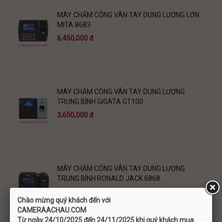
MÁY CHẤM CÔNG VÂN TAY DUNG LƯỢNG LỚN
MITA 8683
6,450,000 đ
MÁY CHẤM CÔNG VÂN TAY DUNG LƯỢNG
TRUNG BÌNH GIGATA GT100
3,650,000 đ
MÁY CHẤM CÔNG VÂN TAY DUNG LƯỢNG
TRUNG BÌNH RONALD JACK 6868
4,690,000 đ
Chào mừng quý khách đến với
C
AMERAACHAU.COM
Từ ngày 24/10/2025 đến 24/11/2025 khi quý khách mua