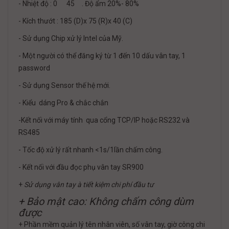
- Nhiệt độ : 0
45
. Độ ẩm 20%- 80%
- Kích thướt : 185 (D)x 75 (R)x 40 (C)
- Sử dụng Chip xử lý Intel của Mỹ.
- Một người có thể đăng ký từ 1 đến 10 dấu vân tay, 1
password
- Sử dụng Sensor thế hệ mới.
- Kiểu dáng Pro & chắc chắn
-Kết nối với máy tính qua cổng TCP/IP hoặc RS232 và
RS485
- Tốc độ xử lý rất nhanh <1s/1lần chấm công.
- Kết nối với đầu đọc phụ vân tay SR900
+
Sử dụng vân tay
à
tiết kiệm chi phí đầu tư
+ Bảo mật cao: Không chấm công dùm
được
+ Phần mềm quản lý tên nhân viên, số vân tay, giờ công chi