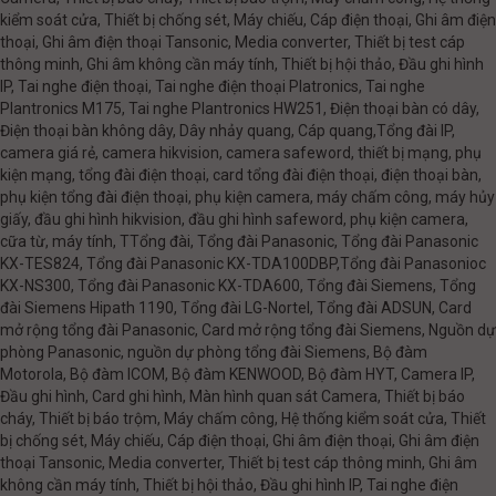
kiểm soát cửa, Thiết bị chống sét, Máy chiếu, Cáp điện thoại, Ghi âm điện
thoại, Ghi âm điện thoại Tansonic, Media converter, Thiết bị test cáp
thông minh, Ghi âm không cần máy tính, Thiết bị hội thảo, Đầu ghi hình
IP, Tai nghe điện thoại, Tai nghe điện thoại Platronics, Tai nghe
Plantronics M175, Tai nghe Plantronics HW251, Điện thoại bàn có dây,
Điện thoại bàn không dây, Dây nhảy quang, Cáp quang,Tổng đài IP,
camera giá rẻ, camera hikvision, camera safeword, thiết bị mạng, phụ
kiện mạng, tổng đài điện thoại, card tổng đài điện thoại, điện thoại bàn,
phụ kiện tổng đài điện thoại, phụ kiện camera, máy chấm công, máy hủy
giấy, đầu ghi hình hikvision, đầu ghi hình safeword, phụ kiện camera,
cữa từ, máy tính, TTổng đài, Tổng đài Panasonic, Tổng đài Panasonic
KX-TES824, Tổng đài Panasonic KX-TDA100DBP,Tổng đài Panasonioc
KX-NS300, Tổng đài Panasonic KX-TDA600, Tổng đài Siemens, Tổng
đài Siemens Hipath 1190, Tổng đài LG-Nortel, Tổng đài ADSUN, Card
mở rộng tổng đài Panasonic, Card mở rộng tổng đài Siemens, Nguồn dự
phòng Panasonic, nguồn dự phòng tổng đài Siemens, Bộ đàm
Motorola, Bộ đàm ICOM, Bộ đàm KENWOOD, Bộ đàm HYT, Camera IP,
Đầu ghi hình, Card ghi hình, Màn hình quan sát Camera, Thiết bị báo
cháy, Thiết bị báo trộm, Máy chấm công, Hệ thống kiểm soát cửa, Thiết
bị chống sét, Máy chiếu, Cáp điện thoại, Ghi âm điện thoại, Ghi âm điện
thoại Tansonic, Media converter, Thiết bị test cáp thông minh, Ghi âm
không cần máy tính, Thiết bị hội thảo, Đầu ghi hình IP, Tai nghe điện