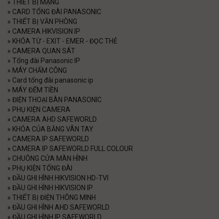
»
THIẾT BỊ MẠNG
»
CARD TỔNG ĐÀI PANASONIC
»
THIẾT BỊ VĂN PHÒNG
»
CAMERA HIKVISION IP
»
KHÓA TỪ - EXIT - EMER - ĐỌC THẺ
»
CAMERA QUAN SÁT
»
Tổng đài Panasonic IP
»
MÁY CHẤM CÔNG
»
Card tổng đài panasonic ip
»
MÁY ĐẾM TIỀN
»
ĐIỆN THOẠI BÀN PANASONIC
»
PHỤ KIỆN CAMERA
»
CAMERA AHD SAFEWORLD
»
KHÓA CỦA BẰNG VÂN TAY
»
CAMERA IP SAFEWORLD
»
CAMERA IP SAFEWORLD FULL COLOUR
»
CHUÔNG CỬA MÀN HÌNH
»
PHỤ KIỆN TỔNG ĐÀI
»
ĐẦU GHI HÌNH HIKVISION HD-TVI
»
ĐẦU GHI HÌNH HIKVISION IP
»
THIẾT BỊ ĐIỆN THÔNG MINH
»
ĐẦU GHI HÌNH AHD SAFEWORLD
»
ĐẦU GHI HÌNH IP SAFEWORLD