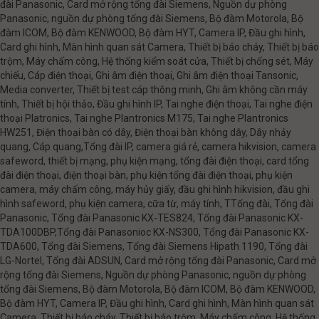
đài Panasonic, Card mở rộng tổng đài Siemens, Nguồn dự phòng
Panasonic, nguồn dự phòng tổng đài Siemens, Bộ đàm Motorola, Bộ
đàm ICOM, Bộ đàm KENWOOD, Bộ đàm HYT, Camera IP, Đầu ghi hình,
Card ghi hình, Màn hình quan sát Camera, Thiết bị báo cháy, Thiết bị báo
trộm, Máy chấm công, Hệ thống kiểm soát cửa, Thiết bị chống sét, Máy
chiếu, Cáp điện thoại, Ghi âm điện thoại, Ghi âm điện thoại Tansonic,
Media converter, Thiết bị test cáp thông minh, Ghi âm không cần máy
tính, Thiết bị hội thảo, Đầu ghi hình IP, Tai nghe điện thoại, Tai nghe điện
thoại Platronics, Tai nghe Plantronics M175, Tai nghe Plantronics
HW251, Điện thoại bàn có dây, Điện thoại bàn không dây, Dây nhảy
quang, Cáp quang,Tổng đài IP, camera giá rẻ, camera hikvision, camera
safeword, thiết bị mạng, phụ kiện mạng, tổng đài điện thoại, card tổng
đài điện thoại, điện thoại bàn, phụ kiện tổng đài điện thoại, phụ kiện
camera, máy chấm công, máy hủy giấy, đầu ghi hình hikvision, đầu ghi
hình safeword, phụ kiện camera, cữa từ, máy tính, TTổng đài, Tổng đài
Panasonic, Tổng đài Panasonic KX-TES824, Tổng đài Panasonic KX-
TDA100DBP,Tổng đài Panasonioc KX-NS300, Tổng đài Panasonic KX-
TDA600, Tổng đài Siemens, Tổng đài Siemens Hipath 1190, Tổng đài
LG-Nortel, Tổng đài ADSUN, Card mở rộng tổng đài Panasonic, Card mở
rộng tổng đài Siemens, Nguồn dự phòng Panasonic, nguồn dự phòng
tổng đài Siemens, Bộ đàm Motorola, Bộ đàm ICOM, Bộ đàm KENWOOD,
Bộ đàm HYT, Camera IP, Đầu ghi hình, Card ghi hình, Màn hình quan sát
Camera, Thiết bị báo cháy, Thiết bị báo trộm, Máy chấm công, Hệ thống