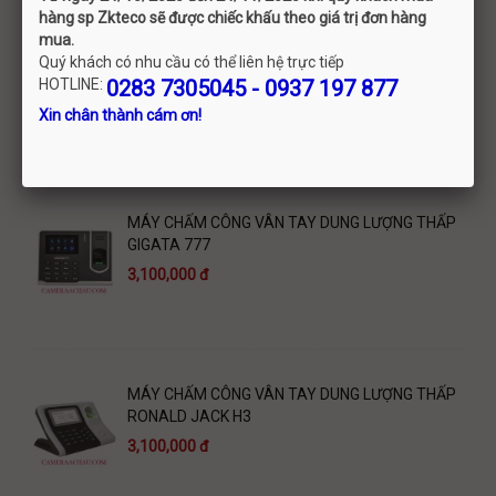
hàng sp Zkteco sẽ được chiếc khấu theo giá trị đơn hàng
mua.
MÁY CHẤM CÔNG VÂN TAY DUNG LƯỢNG
Quý khách có nhu cầu có thể liên hệ trực tiếp
TRUNG BÌNH RONALD JACK 4000TIDC
HOTLINE:
0283 7305045 - 0937 197 877
3,400,000 đ
Xin chân thành cám ơn!
MÁY CHẤM CÔNG VÂN TAY DUNG LƯỢNG THẤP
GIGATA 777
3,100,000 đ
MÁY CHẤM CÔNG VÂN TAY DUNG LƯỢNG THẤP
RONALD JACK H3
3,100,000 đ