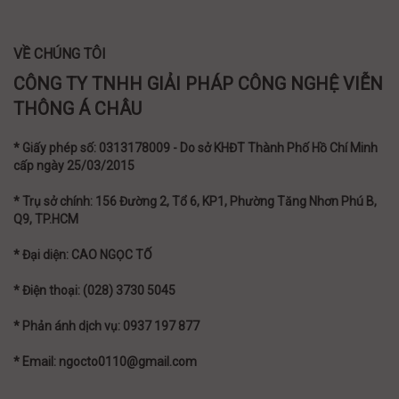
VỀ CHÚNG TÔI
CÔNG TY TNHH GIẢI PHÁP CÔNG NGHỆ VIỄN
THÔNG Á CHÂU
* Giấy phép số: 0313178009 - Do sở KHĐT Thành Phố Hồ Chí Minh
cấp ngày 25/03/2015
* Trụ sở chính: 156 Đường 2, Tổ 6, KP1, Phường Tăng Nhơn Phú B,
Q9, TP.HCM
* Đại diện: CAO NGỌC TỐ
* Điện thoại: (028) 3730 5045
* Phản ánh dịch vụ: 0937 197 877
* Email: ngocto0110@gmail.com