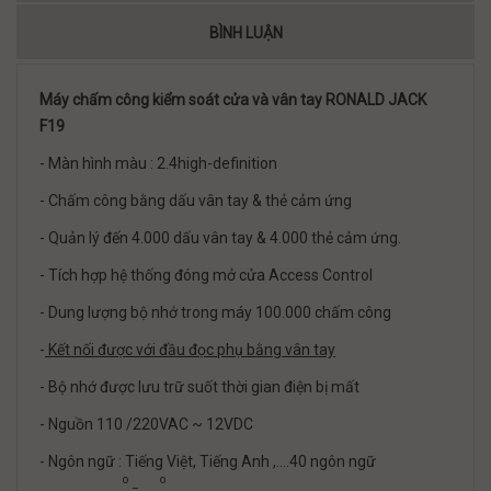
BÌNH LUẬN
Máy chấm công kiểm soát cửa và vân tay RONALD JACK
F19
- Màn hình màu : 2.4high-definition
- Chấm công bằng dấu vân tay & thẻ cảm ứng
- Quản lý đến 4.000 dấu vân tay & 4.000 thẻ cảm ứng.
- Tích hợp hệ thống đóng mở cửa Access Control
- Dung lượng bộ nhớ trong máy 100.000 chấm công
-
Kết nối được với đầu đọc phụ bằng vân tay
- Bộ nhớ được lưu trữ suốt thời gian điện bị mất
- Nguồn 110 /220VAC ~ 12VDC
- Ngôn ngữ : Tiếng Việt, Tiếng Anh ,….40 ngôn ngữ
o
o
–