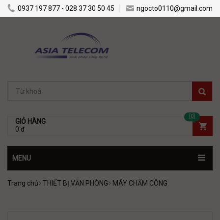
0937 197 877 - 028 37 30 50 45
ngocto0110@gmail.com
[0]
GIỎ HÀNG
0 đ
MENU
Trang chủ
THIẾT BỊ VĂN PHÒNG
MÁY CHẤM CÔNG