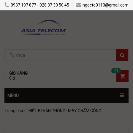
0937 197 877 - 028 37 30 50 45
ngocto0110@gmail.com
[0]
GIỎ HÀNG
0 đ
MENU
Trang chủ
THIẾT BỊ VĂN PHÒNG
MÁY CHẤM CÔNG