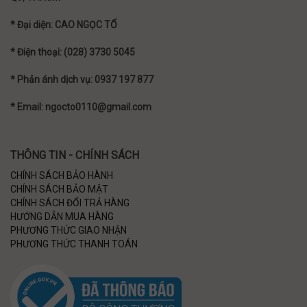
* Đại diện: CAO NGỌC TỐ
* Điện thoại: (028) 3730 5045
* Phản ánh dịch vụ: 0937 197 877
* Email: ngocto0110@gmail.com
THÔNG TIN - CHÍNH SÁCH
CHÍNH SÁCH BẢO HÀNH
CHÍNH SÁCH BẢO MẬT
CHÍNH SÁCH ĐỔI TRẢ HÀNG
HƯỚNG DẪN MUA HÀNG
PHƯƠNG THỨC GIAO NHẬN
PHƯƠNG THỨC THANH TOÁN