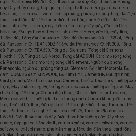
nghe Plantronics HW251, Điện thoại bàn có dây, Điện thoại bàn không
dây, Dây nhảy quang, Cáp quang,Tổng đài IP, camera giá rẻ, camera
hikvision, camera safeword, thiết bị mạng, phụ kiện mạng, tổng đài điện
thoại, card tổng đài điện thoại, điện thoại bàn, phụ kiện tổng đài điện
thoại, phụ kiện camera, máy chấm công, máy hủy giấy, đầu ghi hình
hikvision, đầu ghi hình safeword, phụ kiện camera, cữa từ, máy tính,
TTổng đài, Tổng đài Panasonic, Tổng đài Panasonic KX-TES824, Tổng
đài Panasonic KX-TDA100DBP,Tổng đài Panasonioc KX-NS300, Tổng
đài Panasonic KX-TDA600, Tổng đài Siemens, Tổng đài Siemens
Hipath 1190, Tổng đài LG-Nortel, Tổng đài ADSUN, Card mở rộng tổng
đài Panasonic, Card mở rộng tổng đài Siemens, Nguồn dự phòng
Panasonic, nguồn dự phòng tổng đài Siemens, Bộ đàm Motorola, Bộ
đàm ICOM, Bộ đàm KENWOOD, Bộ đàm HYT, Camera IP, Đầu ghi hình,
Card ghi hình, Màn hình quan sát Camera, Thiết bị báo cháy, Thiết bị báo
trộm, Máy chấm công, Hệ thống kiểm soát cửa, Thiết bị chống sét, Máy
chiếu, Cáp điện thoại, Ghi âm điện thoại, Ghi âm điện thoại Tansonic,
Media converter, Thiết bị test cáp thông minh, Ghi âm không cần máy
tính, Thiết bị hội thảo, Đầu ghi hình IP, Tai nghe điện thoại, Tai nghe điện
thoại Platronics, Tai nghe Plantronics M175, Tai nghe Plantronics
HW251, Điện thoại bàn có dây, Điện thoại bàn không dây, Dây nhảy
quang, Cáp quang,Tổng đài IP, camera giá rẻ, camera hikvision, camera
safeword, thiết bị mạng, phụ kiện mạng, tổng đài điện thoại, card tổng
đài điện thoại, điện thoại bàn, phụ kiện tổng đài điện thoại, phụ kiện