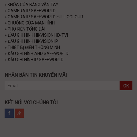
»
KHÓA CỦA BẰNG VÂN TAY
»
CAMERA IP SAFEWORLD
»
CAMERA IP SAFEWORLD FULL COLOUR
»
CHUÔNG CỬA MÀN HÌNH
»
PHỤ KIỆN TỔNG ĐÀI
»
ĐẦU GHI HÌNH HIKVISION HD-TVI
»
ĐẦU GHI HÌNH HIKVISION IP
»
THIẾT BỊ ĐIỆN THÔNG MINH
»
ĐẦU GHI HÌNH AHD SAFEWORLD
»
ĐẦU GHI HÌNH IP SAFEWORLD
NHẬN BẢN TIN KHUYẾN MÃI
OK
KẾT NỐI VỚI CHÚNG TÔI