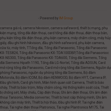
- Powered by
IM Group
camera giá rẻ, camera hikvision, camera safeword, thiết bị mạng, phụ
kiện mạng, tổng đài điện thoại, card tổng đài điện thoại, điện thoại bàn,
phụ kiện tổng đài điện thoại, phụ kiện camera, máy chấm công, máy hủy
giấy, đầu ghi hình hikvision, đầu ghi hình safeword, phụ kiện camera,
cữa từ, máy tính, TTổng đài, Tổng đài Panasonic, Tổng đài Panasonic
KX-TES824, Tổng đài Panasonic KX-TDA100DBP,Tổng đài Panasonioc
KX-NS300, Tổng đài Panasonic KX-TDA600, Tổng đài Siemens, Tổng
đài Siemens Hipath 1190, Tổng đài LG-Nortel, Tổng đài ADSUN, Card
mở rộng tổng đài Panasonic, Card mở rộng tổng đài Siemens, Nguồn dự
phòng Panasonic, nguồn dự phòng tổng đài Siemens, Bộ đàm
Motorola, Bộ đàm ICOM, Bộ đàm KENWOOD, Bộ đàm HYT, Camera IP,
Đầu ghi hình, Card ghi hình, Màn hình quan sát Camera, Thiết bị báo
cháy, Thiết bị báo trộm, Máy chấm công, Hệ thống kiểm soát cửa, Thiết
bị chống sét, Máy chiếu, Cáp điện thoại, Ghi âm điện thoại, Ghi âm điện
thoại Tansonic, Media converter, Thiết bị test cáp thông minh, Ghi âm
không cần máy tính, Thiết bị hội thảo, Đầu ghi hình IP, Tai nghe điện
thoại, Tai nghe điện thoại Platronics, Tai nghe Plantronics M175, Tai