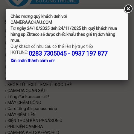
Chào mừng quý khách đến với
SẢN PHẨM
C
AMERAACHAU.COM
Từ ngày 24/10/2025 đến 24/11/2025 khi quý khách mua
»
TRANG CHỦ
hàng sp Zkteco sẽ được chiếc khấu theo giá trị đơn hàng
»
CHUÔNG CỬA PANASONIC
mua.
»
PANASONIC
Quý khách có nhu cầu có thể liên hệ trực tiếp
»
TỔNG ĐÀI PANASONIC
HOTLINE:
0283 7305045 - 0937 197 877
»
CAMERA HIKVISION HD-TVI
»
THIẾT BỊ MẠNG
Xin chân thành cám ơn!
»
CARD TỔNG ĐÀI PANASONIC
»
THIẾT BỊ VĂN PHÒNG
»
CAMERA HIKVISION IP
»
KHÓA TỪ - EXIT - EMER - ĐỌC THẺ
»
CAMERA QUAN SÁT
»
Tổng đài Panasonic IP
»
MÁY CHẤM CÔNG
»
Card tổng đài panasonic ip
»
MÁY ĐẾM TIỀN
»
ĐIỆN THOẠI BÀN PANASONIC
»
PHỤ KIỆN CAMERA
»
CAMERA AHD SAFEWORLD