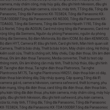
camera, máy chấm công, máy hủy giấy, đầu ghi hình hikvision, đầu ghi
hình safeword, phụ kiện camera, cữa từ, máy tính, TTổng đài, Tổng đài
Panasonic, Tổng đài Panasonic KX-TES824, Tổng đài Panasonic KX-
TDA100DBP,Tổng đài Panasonioc KX-NS300, Tổng đài Panasonic KX-
TDA600, Tổng đài Siemens, Tổng đài Siemens Hipath 1190, Tổng đài
LG-Nortel, Tổng đài ADSUN, Card mở rộng tổng đài Panasonic, Card mở
rộng tổng đài Siemens, Nguồn dự phòng Panasonic, nguồn dự phòng
tổng đài Siemens, Bộ đàm Motorola, Bộ đàm ICOM, Bộ đàm KENWOOD,
Bộ đàm HYT, Camera IP, Đầu ghi hình, Card ghi hình, Màn hình quan sát
Camera, Thiết bị báo cháy, Thiết bị báo trộm, Máy chấm công, Hệ thống
kiểm soát cửa, Thiết bị chống sét, Máy chiếu, Cáp điện thoại, Ghi âm điện
thoại, Ghi âm điện thoại Tansonic, Media converter, Thiết bị test cáp
thông minh, Ghi âm không cần máy tính, Thiết bị hội thảo, Đầu ghi hình
IP, Tai nghe điện thoại, Tai nghe điện thoại Platronics, Tai nghe
Plantronics M175, Tai nghe Plantronics HW251, Điện thoại bàn có dây,
Điện thoại bàn không dây, Dây nhảy quang, Cáp quang,Tổng đài IP,
camera giá rẻ, camera hikvision, camera safeword, thiết bị mạng, phụ
kiện mạng, tổng đài điện thoại, card tổng đài điện thoại, điện thoại bàn,
phụ kiện tổng đài điện thoại, phụ kiện camera, máy chấm công, máy hủy
giấy, đầu ghi hình hikvision, đầu ghi hình safeword, phụ kiện camera,
cữa từ, máy tính, TTổng đài, Tổng đài Panasonic, Tổng đài Panasonic
KX-TES824, Tổng đài Panasonic KX-TDA100DBP,Tổng đài Panasonioc