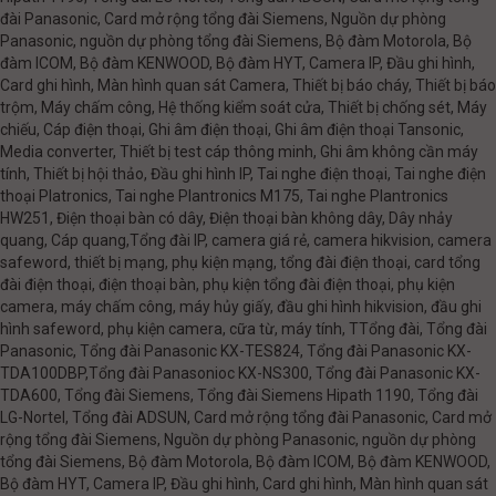
đài Panasonic, Card mở rộng tổng đài Siemens, Nguồn dự phòng
Panasonic, nguồn dự phòng tổng đài Siemens, Bộ đàm Motorola, Bộ
đàm ICOM, Bộ đàm KENWOOD, Bộ đàm HYT, Camera IP, Đầu ghi hình,
Card ghi hình, Màn hình quan sát Camera, Thiết bị báo cháy, Thiết bị báo
trộm, Máy chấm công, Hệ thống kiểm soát cửa, Thiết bị chống sét, Máy
chiếu, Cáp điện thoại, Ghi âm điện thoại, Ghi âm điện thoại Tansonic,
Media converter, Thiết bị test cáp thông minh, Ghi âm không cần máy
tính, Thiết bị hội thảo, Đầu ghi hình IP, Tai nghe điện thoại, Tai nghe điện
thoại Platronics, Tai nghe Plantronics M175, Tai nghe Plantronics
HW251, Điện thoại bàn có dây, Điện thoại bàn không dây, Dây nhảy
quang, Cáp quang,Tổng đài IP, camera giá rẻ, camera hikvision, camera
safeword, thiết bị mạng, phụ kiện mạng, tổng đài điện thoại, card tổng
đài điện thoại, điện thoại bàn, phụ kiện tổng đài điện thoại, phụ kiện
camera, máy chấm công, máy hủy giấy, đầu ghi hình hikvision, đầu ghi
hình safeword, phụ kiện camera, cữa từ, máy tính, TTổng đài, Tổng đài
Panasonic, Tổng đài Panasonic KX-TES824, Tổng đài Panasonic KX-
TDA100DBP,Tổng đài Panasonioc KX-NS300, Tổng đài Panasonic KX-
TDA600, Tổng đài Siemens, Tổng đài Siemens Hipath 1190, Tổng đài
LG-Nortel, Tổng đài ADSUN, Card mở rộng tổng đài Panasonic, Card mở
rộng tổng đài Siemens, Nguồn dự phòng Panasonic, nguồn dự phòng
tổng đài Siemens, Bộ đàm Motorola, Bộ đàm ICOM, Bộ đàm KENWOOD,
Bộ đàm HYT, Camera IP, Đầu ghi hình, Card ghi hình, Màn hình quan sát