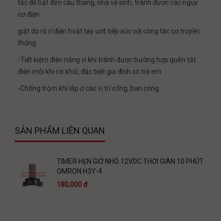
tắc để bật đèn cầu thang, nhà vệ sinh, tránh được các nguy
cơ điện
giật do rò rỉ điện hoặt tay ướt tiếp xúc với công tắc cơ truyền
thống.
-Tiết kiệm điện năng vì khi tránh được trường hợp quên tắt
điện mỗi khi rời khỏi, đặc biệt gia đình có trẻ em.
-Chống trộm khi lắp ở các vị trí cổng, ban công…
SẢN PHẨM LIÊN QUAN
TIMER HẸN GIỜ NHỎ 12VDC THỜI GIAN 10 PHÚT
OMRON H3Y-4
180,000 đ