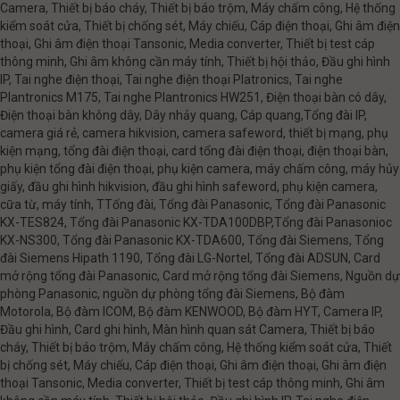
Camera, Thiết bị báo cháy, Thiết bị báo trộm, Máy chấm công, Hệ thống
kiểm soát cửa, Thiết bị chống sét, Máy chiếu, Cáp điện thoại, Ghi âm điện
thoại, Ghi âm điện thoại Tansonic, Media converter, Thiết bị test cáp
thông minh, Ghi âm không cần máy tính, Thiết bị hội thảo, Đầu ghi hình
IP, Tai nghe điện thoại, Tai nghe điện thoại Platronics, Tai nghe
Plantronics M175, Tai nghe Plantronics HW251, Điện thoại bàn có dây,
Điện thoại bàn không dây, Dây nhảy quang, Cáp quang,Tổng đài IP,
camera giá rẻ, camera hikvision, camera safeword, thiết bị mạng, phụ
kiện mạng, tổng đài điện thoại, card tổng đài điện thoại, điện thoại bàn,
phụ kiện tổng đài điện thoại, phụ kiện camera, máy chấm công, máy hủy
giấy, đầu ghi hình hikvision, đầu ghi hình safeword, phụ kiện camera,
cữa từ, máy tính, TTổng đài, Tổng đài Panasonic, Tổng đài Panasonic
KX-TES824, Tổng đài Panasonic KX-TDA100DBP,Tổng đài Panasonioc
KX-NS300, Tổng đài Panasonic KX-TDA600, Tổng đài Siemens, Tổng
đài Siemens Hipath 1190, Tổng đài LG-Nortel, Tổng đài ADSUN, Card
mở rộng tổng đài Panasonic, Card mở rộng tổng đài Siemens, Nguồn dự
phòng Panasonic, nguồn dự phòng tổng đài Siemens, Bộ đàm
Motorola, Bộ đàm ICOM, Bộ đàm KENWOOD, Bộ đàm HYT, Camera IP,
Đầu ghi hình, Card ghi hình, Màn hình quan sát Camera, Thiết bị báo
cháy, Thiết bị báo trộm, Máy chấm công, Hệ thống kiểm soát cửa, Thiết
bị chống sét, Máy chiếu, Cáp điện thoại, Ghi âm điện thoại, Ghi âm điện
thoại Tansonic, Media converter, Thiết bị test cáp thông minh, Ghi âm