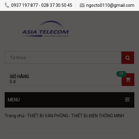
0937 197 877 - 028 37 30 50 45
ngocto0110@gmail.com
[0]
GIỎ HÀNG
0 đ
MENU
Trang chủ
THIẾT BỊ VĂN PHÒNG
THIẾT BỊ ĐIỆN THÔNG MINH