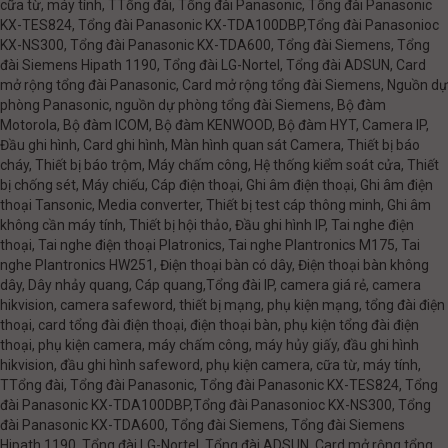
cữa từ, máy tính, TTổng đài, Tổng đài Panasonic, Tổng đài Panasonic
KX-TES824, Tổng đài Panasonic KX-TDA100DBP,Tổng đài Panasonioc
KX-NS300, Tổng đài Panasonic KX-TDA600, Tổng đài Siemens, Tổng
đài Siemens Hipath 1190, Tổng đài LG-Nortel, Tổng đài ADSUN, Card
mở rộng tổng đài Panasonic, Card mở rộng tổng đài Siemens, Nguồn dự
phòng Panasonic, nguồn dự phòng tổng đài Siemens, Bộ đàm
Motorola, Bộ đàm ICOM, Bộ đàm KENWOOD, Bộ đàm HYT, Camera IP,
Đầu ghi hình, Card ghi hình, Màn hình quan sát Camera, Thiết bị báo
cháy, Thiết bị báo trộm, Máy chấm công, Hệ thống kiểm soát cửa, Thiết
bị chống sét, Máy chiếu, Cáp điện thoại, Ghi âm điện thoại, Ghi âm điện
thoại Tansonic, Media converter, Thiết bị test cáp thông minh, Ghi âm
không cần máy tính, Thiết bị hội thảo, Đầu ghi hình IP, Tai nghe điện
thoại, Tai nghe điện thoại Platronics, Tai nghe Plantronics M175, Tai
nghe Plantronics HW251, Điện thoại bàn có dây, Điện thoại bàn không
dây, Dây nhảy quang, Cáp quang,Tổng đài IP, camera giá rẻ, camera
hikvision, camera safeword, thiết bị mạng, phụ kiện mạng, tổng đài điện
thoại, card tổng đài điện thoại, điện thoại bàn, phụ kiện tổng đài điện
thoại, phụ kiện camera, máy chấm công, máy hủy giấy, đầu ghi hình
hikvision, đầu ghi hình safeword, phụ kiện camera, cữa từ, máy tính,
TTổng đài, Tổng đài Panasonic, Tổng đài Panasonic KX-TES824, Tổng
đài Panasonic KX-TDA100DBP,Tổng đài Panasonioc KX-NS300, Tổng
đài Panasonic KX-TDA600, Tổng đài Siemens, Tổng đài Siemens
Hipath 1190, Tổng đài LG-Nortel, Tổng đài ADSUN, Card mở rộng tổng