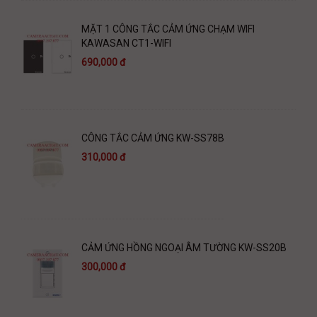
MẶT 1 CÔNG TẮC CẢM ỨNG CHẠM WIFI
KAWASAN CT1-WIFI
690,000 đ
CÔNG TẮC CẢM ỨNG KW-SS78B
310,000 đ
CẢM ỨNG HỒNG NGOẠI ÂM TƯỜNG KW-SS20B
300,000 đ