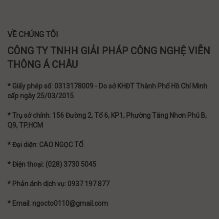
VỀ CHÚNG TÔI
CÔNG TY TNHH GIẢI PHÁP CÔNG NGHỆ VIỄN
THÔNG Á CHÂU
* Giấy phép số: 0313178009 - Do sở KHĐT Thành Phố Hồ Chí Minh
cấp ngày 25/03/2015
* Trụ sở chính: 156 Đường 2, Tổ 6, KP1, Phường Tăng Nhơn Phú B,
Q9, TP.HCM
* Đại diện: CAO NGỌC TỐ
* Điện thoại: (028) 3730 5045
* Phản ánh dịch vụ: 0937 197 877
* Email: ngocto0110@gmail.com