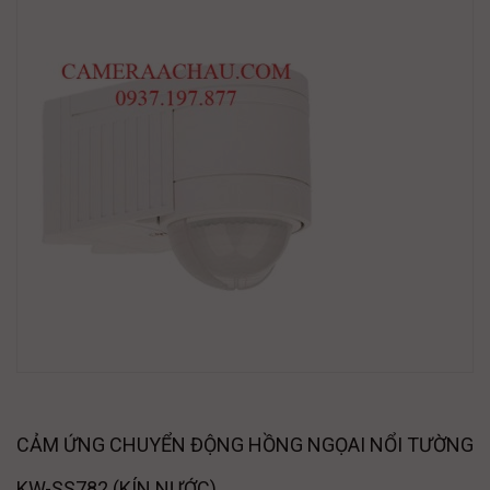
CẢM ỨNG CHUYỂN ĐỘNG HỒNG NGỌAI NỔI TƯỜNG
KW-SS782 (KÍN NƯỚC)