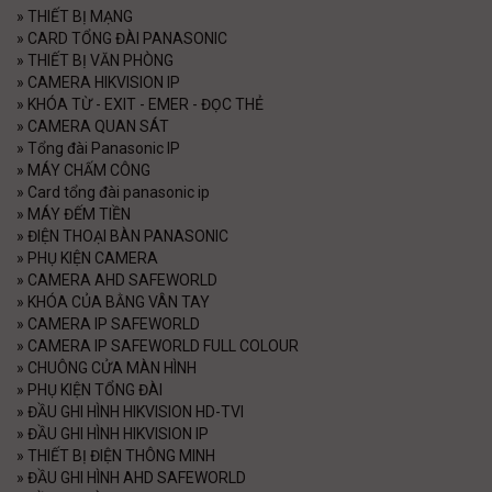
»
THIẾT BỊ MẠNG
»
CARD TỔNG ĐÀI PANASONIC
»
THIẾT BỊ VĂN PHÒNG
»
CAMERA HIKVISION IP
»
KHÓA TỪ - EXIT - EMER - ĐỌC THẺ
»
CAMERA QUAN SÁT
»
Tổng đài Panasonic IP
»
MÁY CHẤM CÔNG
»
Card tổng đài panasonic ip
»
MÁY ĐẾM TIỀN
»
ĐIỆN THOẠI BÀN PANASONIC
»
PHỤ KIỆN CAMERA
»
CAMERA AHD SAFEWORLD
»
KHÓA CỦA BẰNG VÂN TAY
»
CAMERA IP SAFEWORLD
»
CAMERA IP SAFEWORLD FULL COLOUR
»
CHUÔNG CỬA MÀN HÌNH
»
PHỤ KIỆN TỔNG ĐÀI
»
ĐẦU GHI HÌNH HIKVISION HD-TVI
»
ĐẦU GHI HÌNH HIKVISION IP
»
THIẾT BỊ ĐIỆN THÔNG MINH
»
ĐẦU GHI HÌNH AHD SAFEWORLD