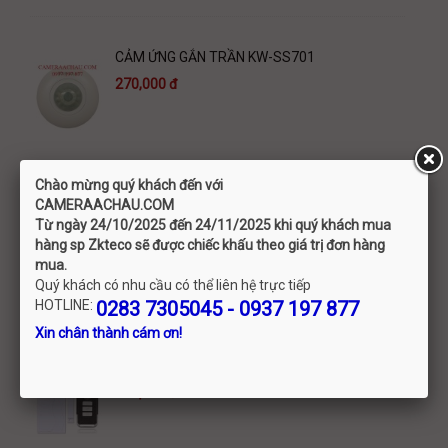
CẢM ỨNG GẮN TRẦN KW-SS701
270,000 đ
Chào mừng quý khách đến với
C
AMERAACHAU.COM
CẢM ỨNG GẮN TRẦN KW-SS281
Từ ngày 24/10/2025 đến 24/11/2025 khi quý khách mua
290,000 đ
hàng sp Zkteco sẽ được chiếc khấu theo giá trị đơn hàng
mua.
Quý khách có nhu cầu có thể liên hệ trực tiếp
HOTLINE:
0283 7305045 - 0937 197 877
Xin chân thành cám ơn!
CẢM BIẾN CỦA ĐỘC LẬP DR35 CÓ CHUÔNG BÁO
350,000 đ