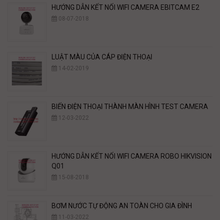
HƯỚNG DẪN KẾT NỐI WIFI CAMERA EBITCAM E2
08-07-2018
LUẬT MÀU CỦA CÁP ĐIỆN THOẠI
14-02-2019
BIẾN ĐIỆN THOẠI THÀNH MÀN HÌNH TEST CAMERA
12-03-2022
HƯỚNG DẪN KẾT NỐI WIFI CAMERA ROBO HIKVISION
Q01
15-08-2018
BƠM NƯỚC TỰ ĐỘNG AN TOÀN CHO GIA ĐÌNH
11-03-2022