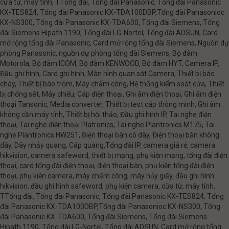
cữa từ, máy tính, TTổng đài, Tổng đài Panasonic, Tổng đài Panasonic
KX-TES824, Tổng đài Panasonic KX-TDA100DBP,Tổng đài Panasonioc
KX-NS300, Tổng đài Panasonic KX-TDA600, Tổng đài Siemens, Tổng
đài Siemens Hipath 1190, Tổng đài LG-Nortel, Tổng đài ADSUN, Card
mở rộng tổng đài Panasonic, Card mở rộng tổng đài Siemens, Nguồn dự
phòng Panasonic, nguồn dự phòng tổng đài Siemens, Bộ đàm
Motorola, Bộ đàm ICOM, Bộ đàm KENWOOD, Bộ đàm HYT, Camera IP,
Đầu ghi hình, Card ghi hình, Màn hình quan sát Camera, Thiết bị báo
cháy, Thiết bị báo trộm, Máy chấm công, Hệ thống kiểm soát cửa, Thiết
bị chống sét, Máy chiếu, Cáp điện thoại, Ghi âm điện thoại, Ghi âm điện
thoại Tansonic, Media converter, Thiết bị test cáp thông minh, Ghi âm
không cần máy tính, Thiết bị hội thảo, Đầu ghi hình IP, Tai nghe điện
thoại, Tai nghe điện thoại Platronics, Tai nghe Plantronics M175, Tai
nghe Plantronics HW251, Điện thoại bàn có dây, Điện thoại bàn không
dây, Dây nhảy quang, Cáp quang,Tổng đài IP, camera giá rẻ, camera
hikvision, camera safeword, thiết bị mạng, phụ kiện mạng, tổng đài điện
thoại, card tổng đài điện thoại, điện thoại bàn, phụ kiện tổng đài điện
thoại, phụ kiện camera, máy chấm công, máy hủy giấy, đầu ghi hình
hikvision, đầu ghi hình safeword, phụ kiện camera, cữa từ, máy tính,
TTổng đài, Tổng đài Panasonic, Tổng đài Panasonic KX-TES824, Tổng
đài Panasonic KX-TDA100DBP,Tổng đài Panasonioc KX-NS300, Tổng
đài Panasonic KX-TDA600, Tổng đài Siemens, Tổng đài Siemens
Hipath 1190, Tổng đài LG-Nortel, Tổng đài ADSUN, Card mở rộng tổng