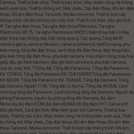
Camera, Thiết bị báo cháy, Thiết bị báo trộm, Máy chấm công, Hệ thống
kiểm soát cửa, Thiết bị chống sét, Máy chiếu, Cáp điện thoại, Ghi âm điện
thoại, Ghi âm điện thoại Tansonic, Media converter, Thiết bị test cáp
thông minh, Ghi âm không cần máy tính, Thiết bị hội thảo, Đầu ghi hình
IP, Tai nghe điện thoại, Tai nghe điện thoại Platronics, Tai nghe
Plantronics M175, Tai nghe Plantronics HW251, Điện thoại bàn có dây,
Điện thoại bàn không dây, Dây nhảy quang, Cáp quang,Tổng đài IP,
camera giá rẻ, camera hikvision, camera safeword, thiết bị mạng, phụ
kiện mạng, tổng đài điện thoại, card tổng đài điện thoại, điện thoại bàn,
phụ kiện tổng đài điện thoại, phụ kiện camera, máy chấm công, máy hủy
giấy, đầu ghi hình hikvision, đầu ghi hình safeword, phụ kiện camera,
cữa từ, máy tính, TTổng đài, Tổng đài Panasonic, Tổng đài Panasonic
KX-TES824, Tổng đài Panasonic KX-TDA100DBP,Tổng đài Panasonioc
KX-NS300, Tổng đài Panasonic KX-TDA600, Tổng đài Siemens, Tổng
đài Siemens Hipath 1190, Tổng đài LG-Nortel, Tổng đài ADSUN, Card
mở rộng tổng đài Panasonic, Card mở rộng tổng đài Siemens, Nguồn dự
phòng Panasonic, nguồn dự phòng tổng đài Siemens, Bộ đàm
Motorola, Bộ đàm ICOM, Bộ đàm KENWOOD, Bộ đàm HYT, Camera IP,
Đầu ghi hình, Card ghi hình, Màn hình quan sát Camera, Thiết bị báo
cháy, Thiết bị báo trộm, Máy chấm công, Hệ thống kiểm soát cửa, Thiết
bị chống sét, Máy chiếu, Cáp điện thoại, Ghi âm điện thoại, Ghi âm điện
thoại Tansonic, Media converter, Thiết bị test cáp thông minh, Ghi âm