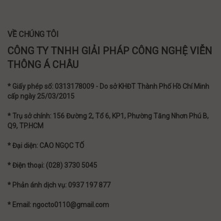
VỀ CHÚNG TÔI
CÔNG TY TNHH GIẢI PHÁP CÔNG NGHỆ VIỄN
THÔNG Á CHÂU
* Giấy phép số: 0313178009 - Do sở KHĐT Thành Phố Hồ Chí Minh
cấp ngày 25/03/2015
* Trụ sở chính: 156 Đường 2, Tổ 6, KP1, Phường Tăng Nhơn Phú B,
Q9, TP.HCM
* Đại diện: CAO NGỌC TỐ
* Điện thoại: (028) 3730 5045
* Phản ánh dịch vụ: 0937 197 877
* Email: ngocto0110@gmail.com