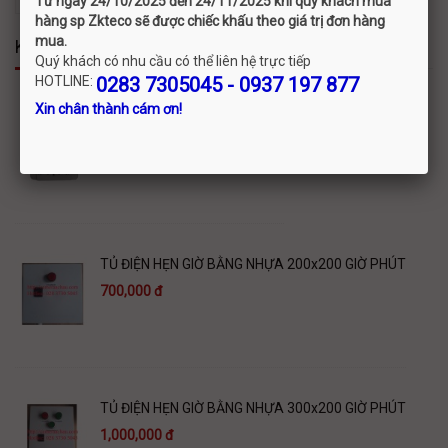
Từ ngày 24/10/2025 đến 24/11/2025 khi quý khách mua
hàng sp Zkteco sẽ được chiếc khấu theo giá trị đơn hàng
mua.
KHUYẾN MÃI
Quý khách có nhu cầu có thể liên hệ trực tiếp
HOTLINE:
0283 7305045 - 0937 197 877
Xin chân thành cám ơn!
TIMER CAMSCO 24h TB 35-N
245,000 đ
TỦ ĐIỆN HẸN GIỜ BẰNG NHỰA 200x200 GIỜ PHÚT
700,000 đ
TỦ ĐIỆN HẸN GIỜ BẰNG NHỰA 300x200 GIỜ PHÚT
1,000,000 đ