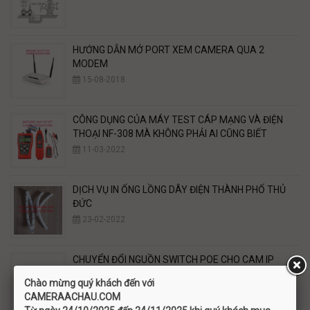
HƯỚNG DẪN MỞ PORT XEM CAMERA QUA 2
MODEM
15-08-2018
CÔNG DỤNG CỦA MÁY TEST CÁP MẠNG VÀ ĐIỆN
THOẠI NF-308 MÀ KHÔNG PHẢI AI CŨNG BIẾT
11-03-2022
DỊCH VỤ IN ỐNG LỒNG DÂY ĐIỆN THÀNH PHỐ THỦ
ĐỨC
23-02-2022
CHUYỂN ĐỔI NGUỒN SWITCH POE CHO CAM IP
KHÔNG HỖ TRỢ POE.
Chào mừng quý khách đến với
02-11-2020
C
AMERAACHAU.COM