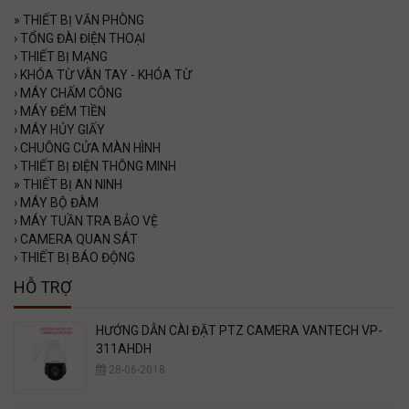
»
THIẾT BỊ VĂN PHÒNG
›
TỔNG ĐÀI ĐIỆN THOẠI
›
THIẾT BỊ MẠNG
›
KHÓA TỪ VÂN TAY - KHÓA TỪ
›
MÁY CHẤM CÔNG
›
MÁY ĐẾM TIỀN
›
MÁY HỦY GIẤY
›
CHUÔNG CỬA MÀN HÌNH
›
THIẾT BỊ ĐIỆN THÔNG MINH
»
THIẾT BỊ AN NINH
›
MÁY BỘ ĐÀM
›
MÁY TUẦN TRA BẢO VỆ
›
CAMERA QUAN SÁT
›
THIẾT BỊ BÁO ĐỘNG
HỖ TRỢ
HƯỚNG DẪN CÀI ĐẶT PTZ CAMERA VANTECH VP-
311AHDH
28-06-2018