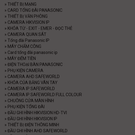
»
THIẾT BỊ MẠNG
»
CARD TỔNG ĐÀI PANASONIC
»
THIẾT BỊ VĂN PHÒNG
»
CAMERA HIKVISION IP
»
KHÓA TỪ - EXIT - EMER - ĐỌC THẺ
»
CAMERA QUAN SÁT
»
Tổng đài Panasonic IP
»
MÁY CHẤM CÔNG
»
Card tổng đài panasonic ip
»
MÁY ĐẾM TIỀN
»
ĐIỆN THOẠI BÀN PANASONIC
»
PHỤ KIỆN CAMERA
»
CAMERA AHD SAFEWORLD
»
KHÓA CỦA BẰNG VÂN TAY
»
CAMERA IP SAFEWORLD
»
CAMERA IP SAFEWORLD FULL COLOUR
»
CHUÔNG CỬA MÀN HÌNH
»
PHỤ KIỆN TỔNG ĐÀI
»
ĐẦU GHI HÌNH HIKVISION HD-TVI
»
ĐẦU GHI HÌNH HIKVISION IP
»
THIẾT BỊ ĐIỆN THÔNG MINH
»
ĐẦU GHI HÌNH AHD SAFEWORLD