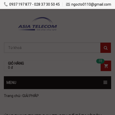
0937 197 877 - 028 37 30 50 45
ngocto0110@gmail.com
[0]
GIỎ HÀNG
0 đ
MENU
Trang chủ
GIẢI PHÁP