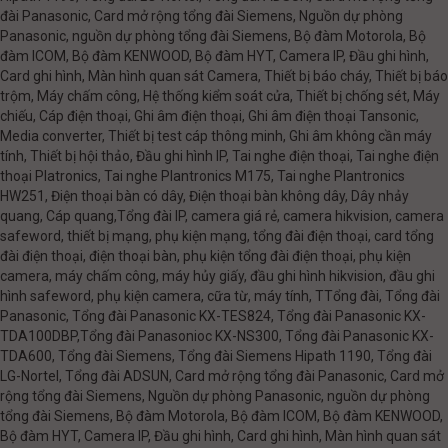
đài Panasonic, Card mở rộng tổng đài Siemens, Nguồn dự phòng
Panasonic, nguồn dự phòng tổng đài Siemens, Bộ đàm Motorola, Bộ
đàm ICOM, Bộ đàm KENWOOD, Bộ đàm HYT, Camera IP, Đầu ghi hình,
Card ghi hình, Màn hình quan sát Camera, Thiết bị báo cháy, Thiết bị báo
trộm, Máy chấm công, Hệ thống kiểm soát cửa, Thiết bị chống sét, Máy
chiếu, Cáp điện thoại, Ghi âm điện thoại, Ghi âm điện thoại Tansonic,
Media converter, Thiết bị test cáp thông minh, Ghi âm không cần máy
tính, Thiết bị hội thảo, Đầu ghi hình IP, Tai nghe điện thoại, Tai nghe điện
thoại Platronics, Tai nghe Plantronics M175, Tai nghe Plantronics
HW251, Điện thoại bàn có dây, Điện thoại bàn không dây, Dây nhảy
quang, Cáp quang,Tổng đài IP, camera giá rẻ, camera hikvision, camera
safeword, thiết bị mạng, phụ kiện mạng, tổng đài điện thoại, card tổng
đài điện thoại, điện thoại bàn, phụ kiện tổng đài điện thoại, phụ kiện
camera, máy chấm công, máy hủy giấy, đầu ghi hình hikvision, đầu ghi
hình safeword, phụ kiện camera, cữa từ, máy tính, TTổng đài, Tổng đài
Panasonic, Tổng đài Panasonic KX-TES824, Tổng đài Panasonic KX-
TDA100DBP,Tổng đài Panasonioc KX-NS300, Tổng đài Panasonic KX-
TDA600, Tổng đài Siemens, Tổng đài Siemens Hipath 1190, Tổng đài
LG-Nortel, Tổng đài ADSUN, Card mở rộng tổng đài Panasonic, Card mở
rộng tổng đài Siemens, Nguồn dự phòng Panasonic, nguồn dự phòng
tổng đài Siemens, Bộ đàm Motorola, Bộ đàm ICOM, Bộ đàm KENWOOD,
Bộ đàm HYT, Camera IP, Đầu ghi hình, Card ghi hình, Màn hình quan sát