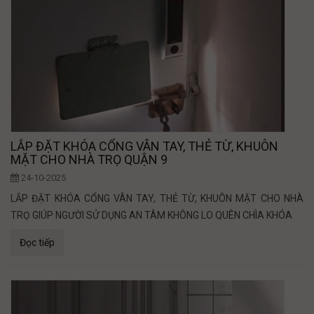
LẮP ĐẶT KHÓA CỔNG VÂN TAY, THẺ TỪ, KHUÔN
MẶT CHO NHÀ TRỌ QUẬN 9
24-10-2025
LẮP ĐẶT KHÓA CỔNG VÂN TAY, THẺ TỪ, KHUÔN MẶT CHO NHÀ
TRỌ GIÚP NGƯỜI SỬ DỤNG AN TÂM KHÔNG LO QUÊN CHÌA KHÓA
Đọc tiếp