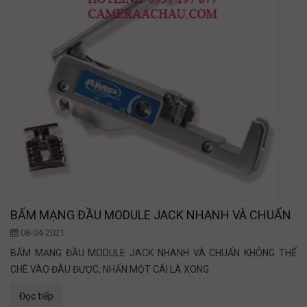
BẤM MẠNG ĐẦU MODULE JACK NHANH VÀ CHUẨN
08-04-2021
BẤM MẠNG ĐẦU MODULE JACK NHANH VÀ CHUẨN KHÔNG THỂ
CHÊ VÀO ĐÂU ĐƯỢC, NHẤN MỘT CÁI LÀ XONG.
Đọc tiếp