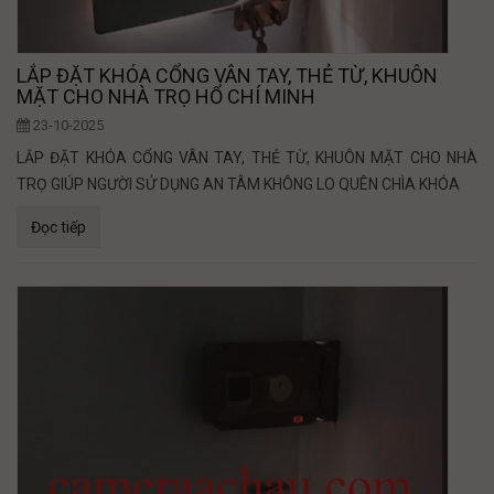
LẮP ĐẶT KHÓA CỔNG VÂN TAY, THẺ TỪ, KHUÔN
MẶT CHO NHÀ TRỌ HỔ CHÍ MINH
23-10-2025
LẮP ĐẶT KHÓA CỔNG VÂN TAY, THẺ TỪ, KHUÔN MẶT CHO NHÀ
TRỌ GIÚP NGƯỜI SỬ DỤNG AN TÂM KHÔNG LO QUÊN CHÌA KHÓA
Đọc tiếp