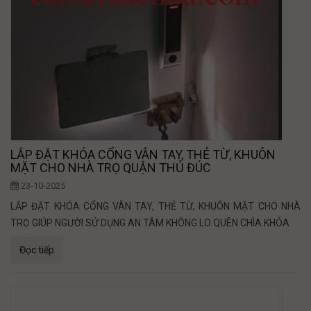
LẮP ĐẶT KHÓA CỔNG VÂN TAY, THẺ TỪ, KHUÔN
MẶT CHO NHÀ TRỌ QUẬN THỦ ĐÚC
23-10-2025
LẮP ĐẶT KHÓA CỔNG VÂN TAY, THẺ TỪ, KHUÔN MẶT CHO NHÀ
TRỌ GIÚP NGƯỜI SỬ DỤNG AN TÂM KHÔNG LO QUÊN CHÌA KHÓA
Đọc tiếp