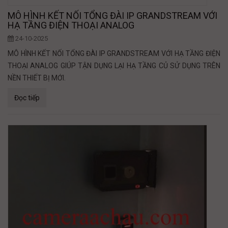
MÔ HÌNH KẾT NỐI TỔNG ĐÀI IP GRANDSTREAM VỚI
HẠ TẦNG ĐIỆN THOẠI ANALOG
24-10-2025
MÔ HÌNH KẾT NỐI TỔNG ĐÀI IP GRANDSTREAM VỚI HẠ TẦNG ĐIỆN
THOẠI ANALOG GIÚP TẬN DỤNG LẠI HẠ TẦNG CỦ SỬ DỤNG TRÊN
NỀN THIẾT BỊ MỚI.
Đọc tiếp