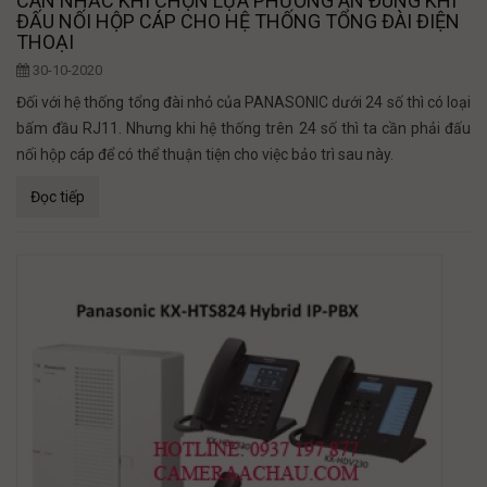
CÂN NHẮC KHI CHỌN LỰA PHƯƠNG ÁN ĐÚNG KHI
ĐẤU NỐI HỘP CÁP CHO HỆ THỐNG TỔNG ĐÀI ĐIỆN
THOẠI
30-10-2020
Đối với hệ thống tổng đài nhỏ của PANASONIC dưới 24 số thì có loại
bấm đầu RJ11. Nhưng khi hệ thống trên 24 số thì ta cần phải đấu
nối hộp cáp để có thể thuận tiện cho việc bảo trì sau này.
Đọc tiếp