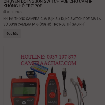
CHUYỂN ĐỔI NGUỒN SWITCH POE CHO CAM IP
KHÔNG HỖ TRỢ POE.
02-11-2020
KHI HỆ THỐNG CAMERA CỦA BẠN SỬ DỤNG SWITCH POE MÀ LẠI
SỬ DỤNG CAMERA IP KHÔNG HỖ TRỢ POE THÌ SAO NHỈ.
Đọc tiếp