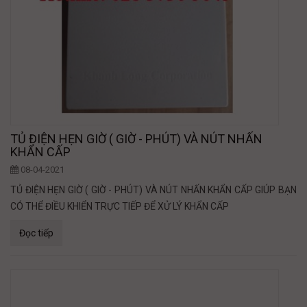
TỦ ĐIỆN HẸN GIỜ ( GIỜ - PHÚT) VÀ NÚT NHẤN
KHẨN CẤP
08-04-2021
TỦ ĐIỆN HẸN GIỜ ( GIỜ - PHÚT) VÀ NÚT NHẤN KHẨN CẤP GIÚP BẠN
CÓ THỂ ĐIỀU KHIỂN TRỰC TIẾP ĐỂ XỬ LÝ KHẨN CẤP
Đọc tiếp