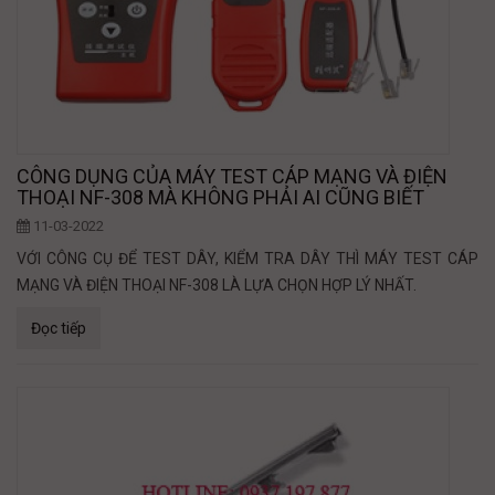
CÔNG DỤNG CỦA MÁY TEST CÁP MẠNG VÀ ĐIỆN
THOẠI NF-308 MÀ KHÔNG PHẢI AI CŨNG BIẾT
11-03-2022
VỚI CÔNG CỤ ĐỂ TEST DÂY, KIỂM TRA DÂY THÌ MÁY TEST CÁP
MẠNG VÀ ĐIỆN THOẠI NF-308 LÀ LỰA CHỌN HỢP LÝ NHẤT.
Đọc tiếp