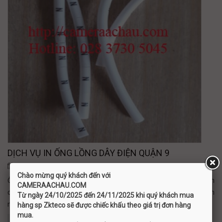
DỊCH VỤ IN ỐNG LỒNG DÂY ĐIỆN QUẬN 9
25-02-2022
Chào mừng quý khách đến với
Ống lồng đầu cốt đánh dấu dây điện phục vụ chính trong các ngành
C
AMERAACHAU.COM
chế tạo máy móc, lắp ráp tủ điện .... với chất liệu PVC và in truyền
Từ ngày 24/10/2025 đến 24/11/2025 khi quý khách mua
nhiệt không bị bay màu khi sử dụng. Hotline: 0937 197 877
hàng sp Zkteco sẽ được chiếc khấu theo giá trị đơn hàng
mua.