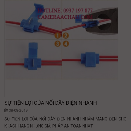
SỰ TIỆN LỢI CỦA NỐI DÂY ĐIỆN NHANH
08-08-2019
SỰ TIỆN LỢI CỦA NỐI DÂY ĐIỆN NHANH NHẮM MANG ĐẾN CHO
KHÁCH HÀNG NHỰNG GIẢI PHÁP AN TOÀN NHẤT