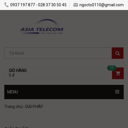
0937 197 877 - 028 37 30 50 45
ngocto0110@gmail.com
[0]
GIỎ HÀNG
0 đ
MENU
Trang chủ
GIẢI PHÁP