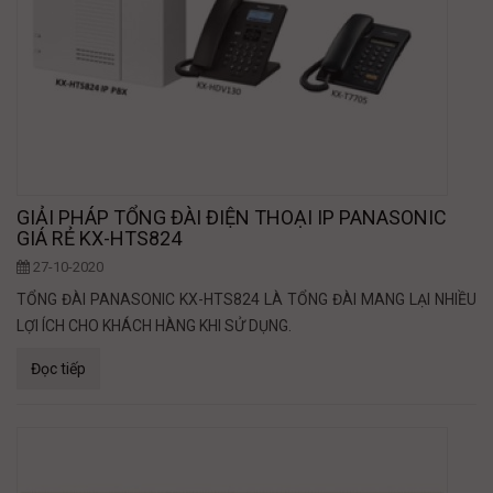
GIẢI PHÁP TỔNG ĐÀI ĐIỆN THOẠI IP PANASONIC
GIÁ RẺ KX-HTS824
27-10-2020
TỔNG ĐÀI PANASONIC KX-HTS824 LÀ TỔNG ĐÀI MANG LẠI NHIỀU
LỢI ÍCH CHO KHÁCH HÀNG KHI SỬ DỤNG.
Đọc tiếp