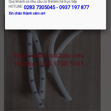
Đọc tiếp
Quý khách có nhu cầu có thể liên hệ trực tiếp
HOTLINE:
0283 7305045 - 0937 197 877
Xin chân thành cám ơn!