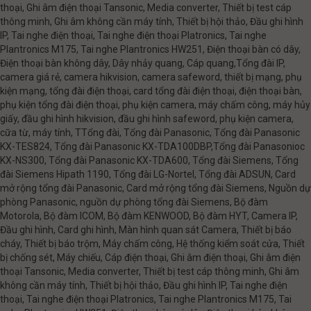
thoại, Ghi âm điện thoại Tansonic, Media converter, Thiết bị test cáp
thông minh, Ghi âm không cần máy tính, Thiết bị hội thảo, Đầu ghi hình
IP, Tai nghe điện thoại, Tai nghe điện thoại Platronics, Tai nghe
Plantronics M175, Tai nghe Plantronics HW251, Điện thoại bàn có dây,
Điện thoại bàn không dây, Dây nhảy quang, Cáp quang,Tổng đài IP,
camera giá rẻ, camera hikvision, camera safeword, thiết bị mạng, phụ
kiện mạng, tổng đài điện thoại, card tổng đài điện thoại, điện thoại bàn,
phụ kiện tổng đài điện thoại, phụ kiện camera, máy chấm công, máy hủy
giấy, đầu ghi hình hikvision, đầu ghi hình safeword, phụ kiện camera,
cữa từ, máy tính, TTổng đài, Tổng đài Panasonic, Tổng đài Panasonic
KX-TES824, Tổng đài Panasonic KX-TDA100DBP,Tổng đài Panasonioc
KX-NS300, Tổng đài Panasonic KX-TDA600, Tổng đài Siemens, Tổng
đài Siemens Hipath 1190, Tổng đài LG-Nortel, Tổng đài ADSUN, Card
mở rộng tổng đài Panasonic, Card mở rộng tổng đài Siemens, Nguồn dự
phòng Panasonic, nguồn dự phòng tổng đài Siemens, Bộ đàm
Motorola, Bộ đàm ICOM, Bộ đàm KENWOOD, Bộ đàm HYT, Camera IP,
Đầu ghi hình, Card ghi hình, Màn hình quan sát Camera, Thiết bị báo
cháy, Thiết bị báo trộm, Máy chấm công, Hệ thống kiểm soát cửa, Thiết
bị chống sét, Máy chiếu, Cáp điện thoại, Ghi âm điện thoại, Ghi âm điện
thoại Tansonic, Media converter, Thiết bị test cáp thông minh, Ghi âm
không cần máy tính, Thiết bị hội thảo, Đầu ghi hình IP, Tai nghe điện
thoại, Tai nghe điện thoại Platronics, Tai nghe Plantronics M175, Tai