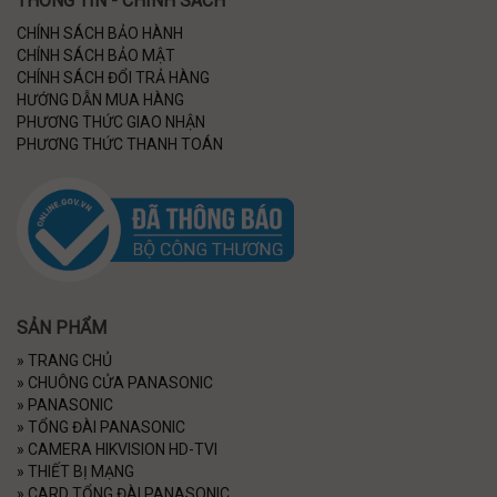
THÔNG TIN - CHÍNH SÁCH
CHÍNH SÁCH BẢO HÀNH
CHÍNH SÁCH BẢO MẬT
CHÍNH SÁCH ĐỔI TRẢ HÀNG
HƯỚNG DẪN MUA HÀNG
PHƯƠNG THỨC GIAO NHẬN
PHƯƠNG THỨC THANH TOÁN
SẢN PHẨM
»
TRANG CHỦ
»
CHUÔNG CỬA PANASONIC
»
PANASONIC
»
TỔNG ĐÀI PANASONIC
»
CAMERA HIKVISION HD-TVI
»
THIẾT BỊ MẠNG
»
CARD TỔNG ĐÀI PANASONIC