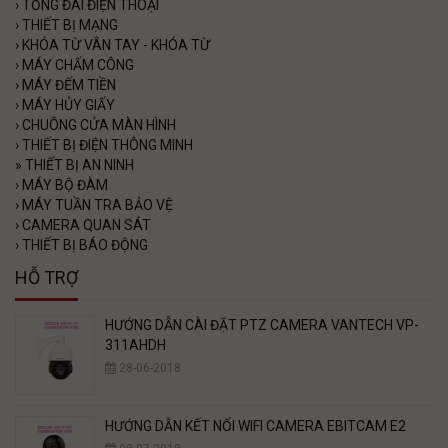
›
TỔNG ĐÀI ĐIỆN THOẠI
›
THIẾT BỊ MẠNG
›
KHÓA TỪ VÂN TAY - KHÓA TỪ
›
MÁY CHẤM CÔNG
›
MÁY ĐẾM TIỀN
›
MÁY HỦY GIẤY
›
CHUÔNG CỬA MÀN HÌNH
›
THIẾT BỊ ĐIỆN THÔNG MINH
»
THIẾT BỊ AN NINH
›
MÁY BỘ ĐÀM
›
MÁY TUẦN TRA BẢO VỆ
›
CAMERA QUAN SÁT
›
THIẾT BỊ BÁO ĐỘNG
HỖ TRỢ
HƯỚNG DẪN CÀI ĐẶT PTZ CAMERA VANTECH VP-
311AHDH
28-06-2018
HƯỚNG DẪN KẾT NỐI WIFI CAMERA EBITCAM E2