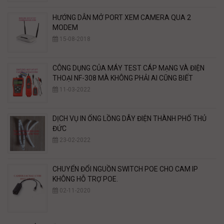
HƯỚNG DẪN MỞ PORT XEM CAMERA QUA 2
MODEM
15-08-2018
CÔNG DỤNG CỦA MÁY TEST CÁP MẠNG VÀ ĐIỆN
THOẠI NF-308 MÀ KHÔNG PHẢI AI CŨNG BIẾT
11-03-2022
DỊCH VỤ IN ỐNG LỒNG DÂY ĐIỆN THÀNH PHỐ THỦ
ĐỨC
23-02-2022
CHUYỂN ĐỔI NGUỒN SWITCH POE CHO CAM IP
KHÔNG HỖ TRỢ POE.
02-11-2020