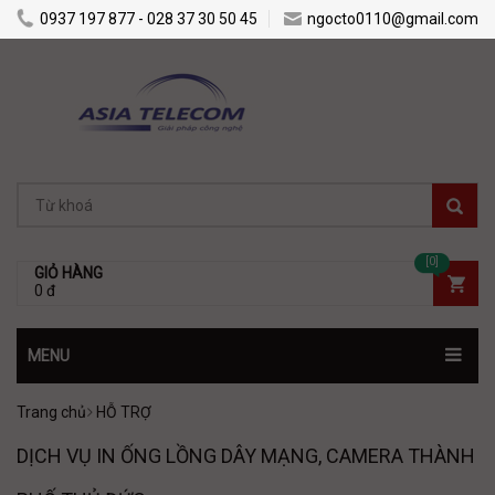
0937 197 877 - 028 37 30 50 45
ngocto0110@gmail.com
[0]
GIỎ HÀNG
0 đ
MENU
Trang chủ
HỖ TRỢ
DỊCH VỤ IN ỐNG LỒNG DÂY MẠNG, CAMERA THÀNH