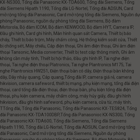
KX-NS300, Tổng đài Panasonic KX-TDA600, Tổng đài Siemens, Tổng
đài Siemens Hipath 1190, Tổng đài LG-Nortel, Tổng đài ADSUN, Card
mở rộng tổng đài Panasonic, Card mở rộng tổng đài Siemens, Nguồn dự
phòng Panasonic, nguồn dự phòng tổng đài Siemens, Bộ đàm
Motorola, Bộ đàm ICOM, Bộ đàm KENWOOD, Bộ đàm HYT, Camera IP,
Đầu ghi hình, Card ghi hình, Màn hình quan sát Camera, Thiết bị báo
cháy, Thiết bị báo trộm, Máy chấm công, Hệ thống kiểm soát cửa, Thiết
bị chống sét, Máy chiếu, Cáp điện thoại, Ghi âm điện thoại, Ghi âm điện
thoại Tansonic, Media converter, Thiết bị test cáp thông minh, Ghi âm
không cần máy tính, Thiết bị hội thảo, Đầu ghi hình IP, Tai nghe điện
thoại, Tai nghe điện thoại Platronics, Tai nghe Plantronics M175, Tai
nghe Plantronics HW251, Điện thoại bàn có dây, Điện thoại bàn không
dây, Dây nhảy quang, Cáp quang,Tổng đài IP, camera giá rẻ, camera
hikvision, camera safeword, thiết bị mạng, phụ kiện mạng, tổng đài điện
thoại, card tổng đài điện thoại, điện thoại bàn, phụ kiện tổng đài điện
thoại, phụ kiện camera, máy chấm công, máy hủy giấy, đầu ghi hình
hikvision, đầu ghi hình safeword, phụ kiện camera, cữa từ, máy tính,
TTổng đài, Tổng đài Panasonic, Tổng đài Panasonic KX-TES824, Tổng
đài Panasonic KX-TDA100DBP,Tổng đài Panasonioc KX-NS300, Tổng
đài Panasonic KX-TDA600, Tổng đài Siemens, Tổng đài Siemens
Hipath 1190, Tổng đài LG-Nortel, Tổng đài ADSUN, Card mở rộng tổng
đài Panasonic, Card mở rộng tổng đài Siemens, Nguồn dự phòng
Panasonic, nguồn dự phòng tổng đài Siemens, Bộ đàm Motorola, Bộ