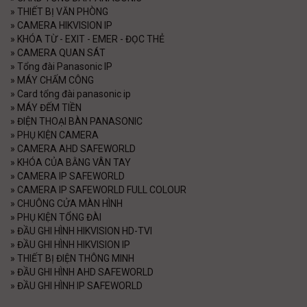
»
THIẾT BỊ VĂN PHÒNG
»
CAMERA HIKVISION IP
»
KHÓA TỪ - EXIT - EMER - ĐỌC THẺ
»
CAMERA QUAN SÁT
»
Tổng đài Panasonic IP
»
MÁY CHẤM CÔNG
»
Card tổng đài panasonic ip
»
MÁY ĐẾM TIỀN
»
ĐIỆN THOẠI BÀN PANASONIC
»
PHỤ KIỆN CAMERA
»
CAMERA AHD SAFEWORLD
»
KHÓA CỦA BẰNG VÂN TAY
»
CAMERA IP SAFEWORLD
»
CAMERA IP SAFEWORLD FULL COLOUR
»
CHUÔNG CỬA MÀN HÌNH
»
PHỤ KIỆN TỔNG ĐÀI
»
ĐẦU GHI HÌNH HIKVISION HD-TVI
»
ĐẦU GHI HÌNH HIKVISION IP
»
THIẾT BỊ ĐIỆN THÔNG MINH
»
ĐẦU GHI HÌNH AHD SAFEWORLD
»
ĐẦU GHI HÌNH IP SAFEWORLD