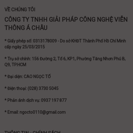
VỀ CHÚNG TÔI
CÔNG TY TNHH GIẢI PHÁP CÔNG NGHỆ VIỄN
THÔNG Á CHÂU
* Giấy phép số: 0313178009 - Do sở KHĐT Thành Phố Hồ Chí Minh
cấp ngày 25/03/2015
* Trụ sở chính: 156 Đường 2, Tổ 6, KP1, Phường Tăng Nhơn Phú B,
Q9, TP.HCM
* Đại diện: CAO NGỌC TỐ
* Điện thoại: (028) 3730 5045
* Phản ánh dịch vụ: 0937 197 877
* Email: ngocto0110@gmail.com