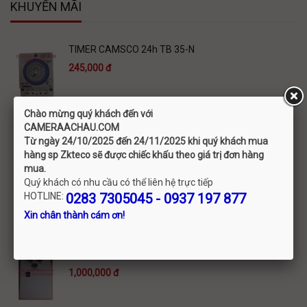
KHUYẾN MÃI
TIMER CAMSCO 24h TB 35-N
245,000 đ
Chào mừng quý khách đến với
C
AMERAACHAU.COM
Từ ngày 24/10/2025 đến 24/11/2025 khi quý khách mua
hàng sp Zkteco sẽ được chiếc khấu theo giá trị đơn hàng
TỦ ĐIỆN HẸN GIỜ BẰNG NHỰA 200x200 GIỜ PHÚT
mua.
700,000 đ
Quý khách có nhu cầu có thể liên hệ trực tiếp
HOTLINE:
0283 7305045 - 0937 197 877
Xin chân thành cám ơn!
TỦ ĐIỆN HẸN GIỜ BẰNG NHỰA 300x200 GIỜ PHÚT
1,000,000 đ