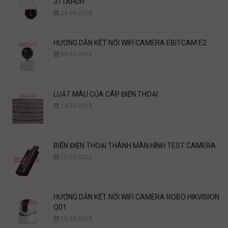
311AHDH
28-06-2018
HƯỚNG DẪN KẾT NỐI WIFI CAMERA EBITCAM E2
08-07-2018
LUẬT MÀU CỦA CÁP ĐIỆN THOẠI
14-02-2019
BIẾN ĐIỆN THOẠI THÀNH MÀN HÌNH TEST CAMERA
12-03-2022
HƯỚNG DẪN KẾT NỐI WIFI CAMERA ROBO HIKVISION
Q01
15-08-2018