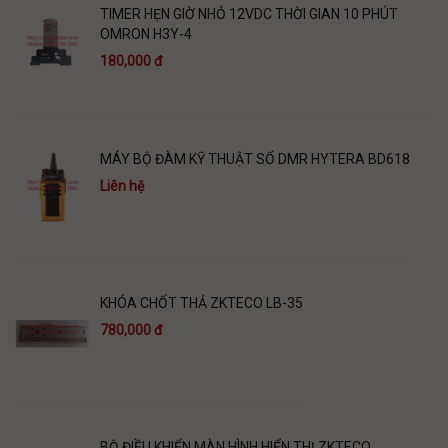
TIMER HẸN GIỜ NHỎ 12VDC THỜI GIAN 10 PHÚT
OMRON H3Y-4
180,000 đ
MÁY BỘ ĐÀM KỸ THUẬT SỐ DMR HYTERA BD618
Liên hệ
KHÓA CHỐT THẢ ZKTECO LB-35
780,000 đ
BỘ ĐIỀU KHIỂN MÀN HÌNH HIỂN THỊ ZKTECO