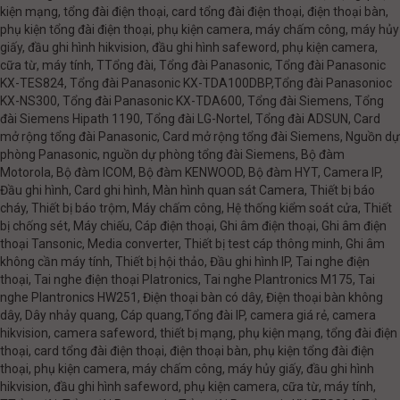
kiện mạng, tổng đài điện thoại, card tổng đài điện thoại, điện thoại bàn,
phụ kiện tổng đài điện thoại, phụ kiện camera, máy chấm công, máy hủy
giấy, đầu ghi hình hikvision, đầu ghi hình safeword, phụ kiện camera,
cữa từ, máy tính, TTổng đài, Tổng đài Panasonic, Tổng đài Panasonic
KX-TES824, Tổng đài Panasonic KX-TDA100DBP,Tổng đài Panasonioc
KX-NS300, Tổng đài Panasonic KX-TDA600, Tổng đài Siemens, Tổng
đài Siemens Hipath 1190, Tổng đài LG-Nortel, Tổng đài ADSUN, Card
mở rộng tổng đài Panasonic, Card mở rộng tổng đài Siemens, Nguồn dự
phòng Panasonic, nguồn dự phòng tổng đài Siemens, Bộ đàm
Motorola, Bộ đàm ICOM, Bộ đàm KENWOOD, Bộ đàm HYT, Camera IP,
Đầu ghi hình, Card ghi hình, Màn hình quan sát Camera, Thiết bị báo
cháy, Thiết bị báo trộm, Máy chấm công, Hệ thống kiểm soát cửa, Thiết
bị chống sét, Máy chiếu, Cáp điện thoại, Ghi âm điện thoại, Ghi âm điện
thoại Tansonic, Media converter, Thiết bị test cáp thông minh, Ghi âm
không cần máy tính, Thiết bị hội thảo, Đầu ghi hình IP, Tai nghe điện
thoại, Tai nghe điện thoại Platronics, Tai nghe Plantronics M175, Tai
nghe Plantronics HW251, Điện thoại bàn có dây, Điện thoại bàn không
dây, Dây nhảy quang, Cáp quang,Tổng đài IP, camera giá rẻ, camera
hikvision, camera safeword, thiết bị mạng, phụ kiện mạng, tổng đài điện
thoại, card tổng đài điện thoại, điện thoại bàn, phụ kiện tổng đài điện
thoại, phụ kiện camera, máy chấm công, máy hủy giấy, đầu ghi hình
hikvision, đầu ghi hình safeword, phụ kiện camera, cữa từ, máy tính,