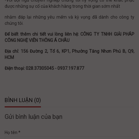
-Với đội ngũ chuyên nghiệp chúng tôi hy vọng có thể khắc phục
được những sự cố của khách hàng trong thời gian sớm nhất
nhằm đáp lại những yêu mếm và kỳ vọng đã dành cho công ty
chúng tôi.
Để biết thêm chi tiết vui lòng liên hệ: CÔNG TY TNHH GIẢI PHÁP
CÔNG NGHỆ VIỄN THÔNG Á CHÂU
Địa chỉ: 156 Đường 2, Tổ 6, KP1, Phưởng Tăng Nhơn Phú B, Q9,
HCM
Điện thoại: 028.37305045 - 0937.197.877
BÌNH LUẬN (0)
Gửi bình luận của bạn
Họ tên *