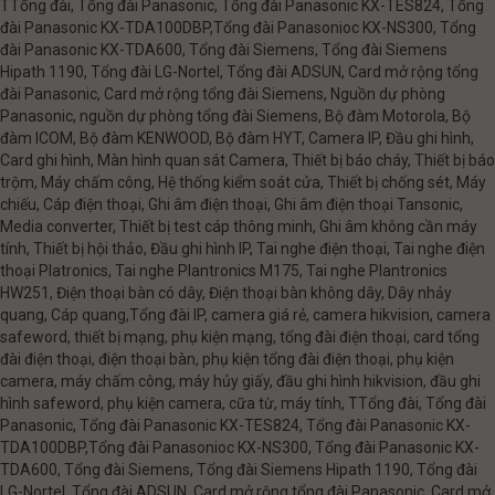
TTổng đài, Tổng đài Panasonic, Tổng đài Panasonic KX-TES824, Tổng
đài Panasonic KX-TDA100DBP,Tổng đài Panasonioc KX-NS300, Tổng
đài Panasonic KX-TDA600, Tổng đài Siemens, Tổng đài Siemens
Hipath 1190, Tổng đài LG-Nortel, Tổng đài ADSUN, Card mở rộng tổng
đài Panasonic, Card mở rộng tổng đài Siemens, Nguồn dự phòng
Panasonic, nguồn dự phòng tổng đài Siemens, Bộ đàm Motorola, Bộ
đàm ICOM, Bộ đàm KENWOOD, Bộ đàm HYT, Camera IP, Đầu ghi hình,
Card ghi hình, Màn hình quan sát Camera, Thiết bị báo cháy, Thiết bị báo
trộm, Máy chấm công, Hệ thống kiểm soát cửa, Thiết bị chống sét, Máy
chiếu, Cáp điện thoại, Ghi âm điện thoại, Ghi âm điện thoại Tansonic,
Media converter, Thiết bị test cáp thông minh, Ghi âm không cần máy
tính, Thiết bị hội thảo, Đầu ghi hình IP, Tai nghe điện thoại, Tai nghe điện
thoại Platronics, Tai nghe Plantronics M175, Tai nghe Plantronics
HW251, Điện thoại bàn có dây, Điện thoại bàn không dây, Dây nhảy
quang, Cáp quang,Tổng đài IP, camera giá rẻ, camera hikvision, camera
safeword, thiết bị mạng, phụ kiện mạng, tổng đài điện thoại, card tổng
đài điện thoại, điện thoại bàn, phụ kiện tổng đài điện thoại, phụ kiện
camera, máy chấm công, máy hủy giấy, đầu ghi hình hikvision, đầu ghi
hình safeword, phụ kiện camera, cữa từ, máy tính, TTổng đài, Tổng đài
Panasonic, Tổng đài Panasonic KX-TES824, Tổng đài Panasonic KX-
TDA100DBP,Tổng đài Panasonioc KX-NS300, Tổng đài Panasonic KX-
TDA600, Tổng đài Siemens, Tổng đài Siemens Hipath 1190, Tổng đài
LG-Nortel, Tổng đài ADSUN, Card mở rộng tổng đài Panasonic, Card mở