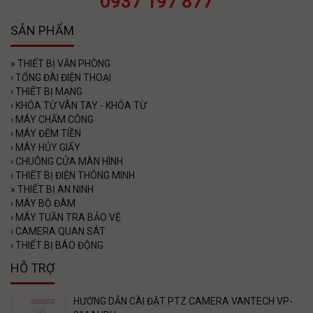
0937 197 877
SẢN PHẨM
»
THIẾT BỊ VĂN PHÒNG
›
TỔNG ĐÀI ĐIỆN THOẠI
›
THIẾT BỊ MẠNG
›
KHÓA TỪ VÂN TAY - KHÓA TỪ
›
MÁY CHẤM CÔNG
›
MÁY ĐẾM TIỀN
›
MÁY HỦY GIẤY
›
CHUÔNG CỬA MÀN HÌNH
›
THIẾT BỊ ĐIỆN THÔNG MINH
»
THIẾT BỊ AN NINH
›
MÁY BỘ ĐÀM
›
MÁY TUẦN TRA BẢO VỆ
›
CAMERA QUAN SÁT
›
THIẾT BỊ BÁO ĐỘNG
HỖ TRỢ
HƯỚNG DẪN CÀI ĐẶT PTZ CAMERA VANTECH VP-