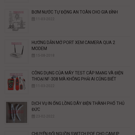
BƠM NƯỚC TỰ ĐỘNG AN TOÀN CHO GIA ĐÌNH
11-03-2022
HƯỚNG DẪN MỞ PORT XEM CAMERA QUA 2
MODEM
15-08-2018
CÔNG DỤNG CỦA MÁY TEST CÁP MẠNG VÀ ĐIỆN
THOẠI NF-308 MÀ KHÔNG PHẢI AI CŨNG BIẾT
11-03-2022
DỊCH VỤ IN ỐNG LỒNG DÂY ĐIỆN THÀNH PHỐ THỦ
ĐỨC
23-02-2022
CHUYỂN ĐỔI NGUỒN SWITCH POE CHO CAM IP