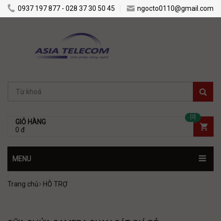
0937 197 877 - 028 37 30 50 45
ngocto0110@gmail.com
[0]
GIỎ HÀNG
0 đ
MENU
Trang chủ
HỖ TRỢ