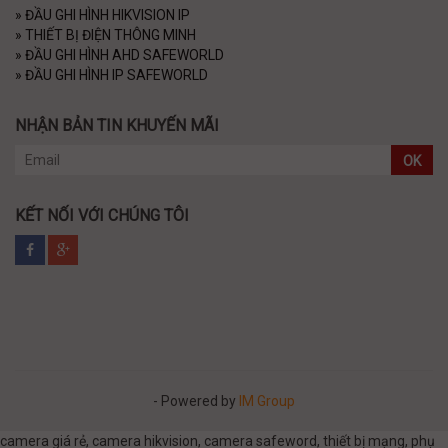
»
ĐẦU GHI HÌNH HIKVISION IP
»
THIẾT BỊ ĐIỆN THÔNG MINH
»
ĐẦU GHI HÌNH AHD SAFEWORLD
»
ĐẦU GHI HÌNH IP SAFEWORLD
NHẬN BẢN TIN KHUYẾN MÃI
OK
KẾT NỐI VỚI CHÚNG TÔI
- Powered by
IM Group
camera giá rẻ, camera hikvision, camera safeword, thiết bị mạng, phụ