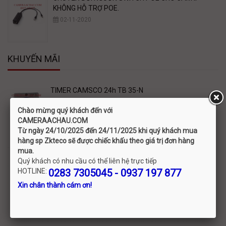
KHÔNG HỖ TRỢ POE.
02-11-2020
KHUYẾN MÃI
TIMER CAMSCO 24h TB 35-N
245,000 đ
Chào mừng quý khách đến với
C
AMERAACHAU.COM
Từ ngày 24/10/2025 đến 24/11/2025 khi quý khách mua
hàng sp Zkteco sẽ được chiếc khấu theo giá trị đơn hàng
mua.
Quý khách có nhu cầu có thể liên hệ trực tiếp
TỦ ĐIỆN HẸN GIỜ BẰNG NHỰA 200x200 GIỜ PHÚT
HOTLINE:
0283 7305045 - 0937 197 877
700,000 đ
Xin chân thành cám ơn!