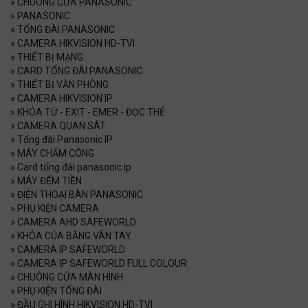
»
CHUÔNG CỬA PANASONIC
»
PANASONIC
»
TỔNG ĐÀI PANASONIC
»
CAMERA HIKVISION HD-TVI
»
THIẾT BỊ MẠNG
»
CARD TỔNG ĐÀI PANASONIC
»
THIẾT BỊ VĂN PHÒNG
»
CAMERA HIKVISION IP
»
KHÓA TỪ - EXIT - EMER - ĐỌC THẺ
»
CAMERA QUAN SÁT
»
Tổng đài Panasonic IP
»
MÁY CHẤM CÔNG
»
Card tổng đài panasonic ip
»
MÁY ĐẾM TIỀN
»
ĐIỆN THOẠI BÀN PANASONIC
»
PHỤ KIỆN CAMERA
»
CAMERA AHD SAFEWORLD
»
KHÓA CỦA BẰNG VÂN TAY
»
CAMERA IP SAFEWORLD
»
CAMERA IP SAFEWORLD FULL COLOUR
»
CHUÔNG CỬA MÀN HÌNH
»
PHỤ KIỆN TỔNG ĐÀI
»
ĐẦU GHI HÌNH HIKVISION HD-TVI