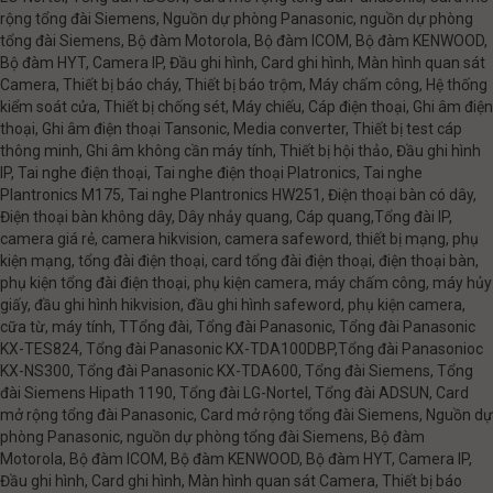
rộng tổng đài Siemens, Nguồn dự phòng Panasonic, nguồn dự phòng
tổng đài Siemens, Bộ đàm Motorola, Bộ đàm ICOM, Bộ đàm KENWOOD,
Bộ đàm HYT, Camera IP, Đầu ghi hình, Card ghi hình, Màn hình quan sát
Camera, Thiết bị báo cháy, Thiết bị báo trộm, Máy chấm công, Hệ thống
kiểm soát cửa, Thiết bị chống sét, Máy chiếu, Cáp điện thoại, Ghi âm điện
thoại, Ghi âm điện thoại Tansonic, Media converter, Thiết bị test cáp
thông minh, Ghi âm không cần máy tính, Thiết bị hội thảo, Đầu ghi hình
IP, Tai nghe điện thoại, Tai nghe điện thoại Platronics, Tai nghe
Plantronics M175, Tai nghe Plantronics HW251, Điện thoại bàn có dây,
Điện thoại bàn không dây, Dây nhảy quang, Cáp quang,Tổng đài IP,
camera giá rẻ, camera hikvision, camera safeword, thiết bị mạng, phụ
kiện mạng, tổng đài điện thoại, card tổng đài điện thoại, điện thoại bàn,
phụ kiện tổng đài điện thoại, phụ kiện camera, máy chấm công, máy hủy
giấy, đầu ghi hình hikvision, đầu ghi hình safeword, phụ kiện camera,
cữa từ, máy tính, TTổng đài, Tổng đài Panasonic, Tổng đài Panasonic
KX-TES824, Tổng đài Panasonic KX-TDA100DBP,Tổng đài Panasonioc
KX-NS300, Tổng đài Panasonic KX-TDA600, Tổng đài Siemens, Tổng
đài Siemens Hipath 1190, Tổng đài LG-Nortel, Tổng đài ADSUN, Card
mở rộng tổng đài Panasonic, Card mở rộng tổng đài Siemens, Nguồn dự
phòng Panasonic, nguồn dự phòng tổng đài Siemens, Bộ đàm
Motorola, Bộ đàm ICOM, Bộ đàm KENWOOD, Bộ đàm HYT, Camera IP,
Đầu ghi hình, Card ghi hình, Màn hình quan sát Camera, Thiết bị báo